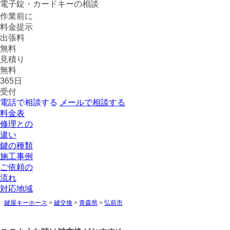
電子錠・カードキーの相談
作業前に
料金提示
出張料
無料
見積り
無料
365日
受付
電話で相談する
メールで相談する
料金表
修理との
違い
鍵の種類
施工事例
ご依頼の
流れ
対応地域
鍵屋キーホース
>
鍵交換
>
青森県
>
弘前市