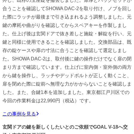
外し、既存の玉座錠を撤去しました。扉厚とバックセットが
合うことを確認してSHOWA DAC-2を取り付け、ノブを回し
た際にラッチが最後まで引き込まれるよう調整しました。元
鍵の摩耗や曲がりを確認してからスペアキーを作製しまし
た。仕上げ後は玄関ドアで抜き差しと施錠・解錠を行い、元
鍵と同様に使用できることを確認しました。交換部品は、既
存の錠ケースや扉の寸法に合うことを確認して選定しまし
た。SHOWA DAC-2は、取付後に鍵の操作だけでなく扉の閉
まり方まで確認しています。仕上げに室内側・室外側の両方
から鍵を操作し、ラッチやデッドボルトが正しく動くこと、
扉を閉めた際に錠前へ無理な力がかからないことを確認しま
した。また、合鍵1本を追加しました。東京都江戸川区での
今回の作業料金は22,990円（税込）です。
この事例を見る
玄関ドアの鍵を新しくしたいとのご依頼でGOAL V-18へ交