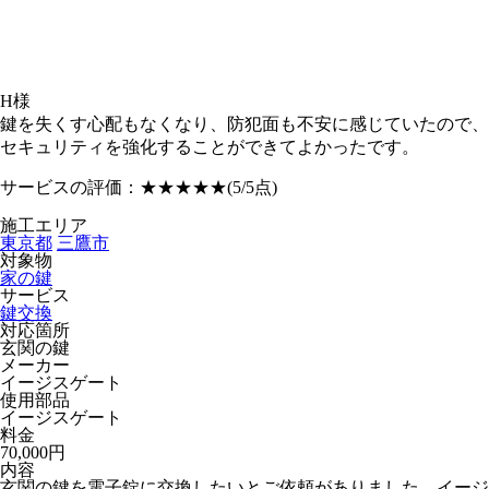
H様
鍵を失くす心配もなくなり、防犯面も不安に感じていたので、
セキュリティを強化することができてよかったです。
サービスの評価：
★★★★★
(5/5点)
施工エリア
東京都
三鷹市
対象物
家の鍵
サービス
鍵交換
対応箇所
玄関の鍵
メーカー
イージスゲート
使用部品
イージスゲート
料金
70,000円
内容
玄関の鍵を電子錠に交換したいとご依頼がありました。イージ