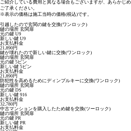
ご紹介している費用と異なる場合もございます
が、あらかじめ
ご了承ください。
※表示の価格は施工当時の価格(税込)です。
引越したので玄関の鍵を交換
(ワンロック)
鍵の場所
玄関扉
元の鍵
U9
新しい鍵
U9
お支払料金
21,890円
鍵が壊れたので新しい鍵に交換
(ワンロック)
鍵の場所
玄関扉
元の鍵
5ピン
新しい鍵
5ピン
お支払料金
21,890円
防犯性を高めるためにディンプルキーに交換
(ワンロック)
鍵の場所
玄関扉
元の鍵
DS
新しい鍵
916
お支払料金
32,780円
中古マンションを購入したため鍵を交換
(ツーロック)
鍵の場所
玄関扉
元の鍵
PR
新しい鍵
PR
お支払料金