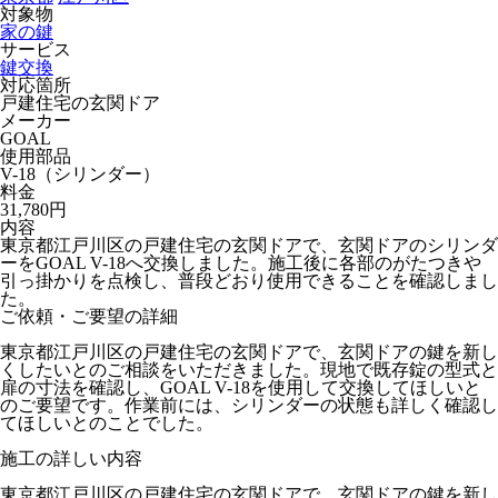
対象物
家の鍵
サービス
鍵交換
対応箇所
戸建住宅の玄関ドア
メーカー
GOAL
使用部品
V-18（シリンダー）
料金
31,780円
内容
東京都江戸川区の戸建住宅の玄関ドアで、玄関ドアのシリンダ
ーをGOAL V-18へ交換しました。施工後に各部のがたつきや
引っ掛かりを点検し、普段どおり使用できることを確認しまし
た。
ご依頼・ご要望の詳細
東京都江戸川区の戸建住宅の玄関ドアで、玄関ドアの鍵を新し
くしたいとのご相談をいただきました。現地で既存錠の型式と
扉の寸法を確認し、GOAL V-18を使用して交換してほしいと
のご要望です。作業前には、シリンダーの状態も詳しく確認し
てほしいとのことでした。
施工の詳しい内容
東京都江戸川区の戸建住宅の玄関ドアで、玄関ドアの鍵を新し