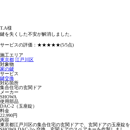
T.A様
鍵を失くした不安が解消しました。
サービスの評価：
★★★★★
(5/5点)
施工エリア
東京都
江戸川区
対象物
家の鍵
サービス
鍵交換
対応箇所
集合住宅の玄関ドア
メーカー
SHOWA
使用部品
DAC-2（玉座錠）
料金
22,990円
内容
東京都江戸川区の集合住宅の玄関ドアで、玄関ドアの玉座錠を
SHOWA DAC-2へ交換、玄関ドアのスペアキーを作製しまし