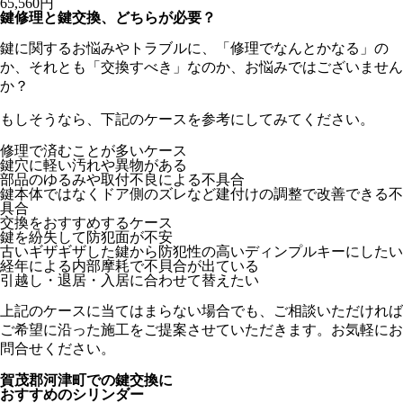
65,560円
鍵修理と鍵交換、どちらが必要？
鍵に関するお悩みやトラブルに、「修理でなんとかなる」の
か、それとも「交換すべき」なのか、お悩みではございません
か？
もしそうなら、下記のケースを参考にしてみてください。
修理で済むことが多いケース
鍵穴に軽い汚れや異物がある
部品のゆるみや取付不良による不具合
鍵本体ではなくドア側のズレなど建付けの調整で改善できる不
具合
交換をおすすめするケース
鍵を紛失して防犯面が不安
古いギザギザした鍵から防犯性の高いディンプルキーにしたい
経年による内部摩耗で不貝合が出ている
引越し・退居・入居に合わせて替えたい
上記のケースに当てはまらない場合でも、ご相談いただければ
ご希望に沿った施工をご提案させていただきます。お気軽にお
問合せください。
賀茂郡河津町での
鍵交換に
おすすめのシリンダー