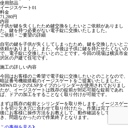
使用部品
イージスゲート01
料金
71,280円
内容
子供が鍵を失くしたため鍵交換をしたいとご依頼がありまし
た。鍵を持つ必要がない電子錠に交換いたしました。
ご依頼・ご要望の詳細
自宅の鍵を子供が失くしてしまったため、鍵を交換したいとご
依頼がありました。また、今後は子供に鍵を持たせたくないの
で、電子錠に交換したいとのことです。今回の現場は横浜市金
沢区の戸建て住宅です。
施工の詳しい内容
今回はお客様のご希望で電子錠に交換したいとのことなので、
暗証番号機能搭載のイージスゲートをご提案いたしました。
MIWAロックのLSPタイプのシリンダーが使用されておりまし
たが、イージスゲートは既存の錠前が対応可能な錠前であれ
ば、ドアの加工をすることなく取り付けが可能です。
まずは既存の錠前とシリンダーを取り外します。イージスゲー
トを切り欠き穴に合わせて取り付けたら、作業は完了です。最
後にお客様に操作方法をお教えして、動作確認をしていただ
き、問題なかったので作業終了となります。
この事例を見る