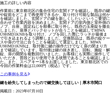
施工の詳しい内容
作業前に東京都北区の集合住宅の玄関ドアを確認し、既存の鍵
や錠前をどこまで再使用できるか、取り付け可能な製品は何か
を確認しました。玄関ドアの鍵を新しくしたいというご要望に
合わせて作業内容を決めました。玄関ドアの室内側と室外側の
ノブ、台座、固定ねじを順番に取り外し、既存の玉座錠を撤去
しました。扉厚とバックセットが合うことを確認してMIWA
U9HMD1KNBを取り付け、ノブを回した際にラッチが最後ま
で引き込まれるよう調整しました。交換部品は、既存の錠ケー
スや扉の寸法に合うことを確認して選定しました。MIWA
U9HMD1KNBは、取付後に鍵の操作だけでなく扉の閉まり方
まで確認しています。取付後は鍵の抜き差し、回転、施錠・解
錠、扉の開閉を複数回行いました。お客様にも実際に操作して
いただき、普段どおり使用できる状態であることを確認しまし
た。また、スペアキー1本をお渡ししました。東京都北区での
今回の作業料金は22,000円（税込）です。
この事例を見る
鍵を紛失してしまったので鍵交換してほしい｜厚木市関口
掲載日：2023年07月10日