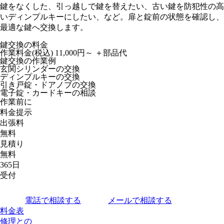
鍵をなくした、引っ越しで鍵を替えたい、古い鍵を防犯性の高
いディンプルキーにしたい、など。扉と錠前の状態を確認し、
最適な鍵へ交換します。
鍵交換の料金
作業料金(税込)
11,000円～
＋部品代
鍵交換の作業例
玄関シリンダーの交換
ディンプルキーの交換
引き戸錠・ドアノブの交換
電子錠・カードキーの相談
作業前に
料金提示
出張料
無料
見積り
無料
365日
受付
電話で相談する
メールで相談する
料金表
修理との