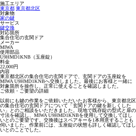
施工エリア
東京都
東京都北区
対象物
家の鍵
サービス
鍵交換
対応箇所
集合住宅の玄関ドア
メーカー
MIWA
使用部品
U9HMD1KNB（玉座錠）
料金
22,000円
内容
東京都北区の集合住宅の玄関ドアで、玄関ドアの玉座錠を
MIWA U9HMD1KNBへ交換しました。最後にお客様と一緒に
対象箇所を操作し、正常に使えることを確認しました。
ご依頼・ご要望の詳細
以前にも鍵の作業をご依頼いただいたお客様から、東京都北区
の集合住宅の玄関ドアについて「玄関ドアの鍵を新しくした
い」とのご相談をいただきました。現地で既存錠の型式と扉の
寸法を確認し、MIWA U9HMD1KNBを使用して交換してほし
いとのご要望です。交換後はスペアキーを1本用意することも
伺いました。作業前には、玉座錠の状態も詳しく確認してほし
いとのことでした。