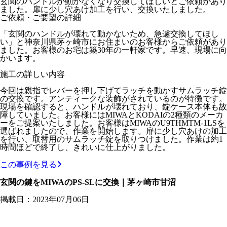
玄関のハンドルが動かなくなり交換してほしいとご依頼があり
ました。扉に少し穴あけ加工を行い、交換いたしました。
ご依頼・ご要望の詳細
「玄関のハンドルが壊れて動かないため、急遽交換してほし
い」と神奈川県茅ヶ崎市にお住まいのお客様からご依頼があり
ました。お客様のお宅は築30年の一軒家です。早速、現場に向
かいます。
施工の詳しい内容
今回は親指でレバーを押し下げてラッチを動かすサムラッチ錠
の交換です。アンティークな装飾がされているのが特徴です。
現場を確認すると、ハンドルが壊れており、錠ケース本体も故
障していました。お客様にはMIWAとKODAIの2種類のメーカ
ーをご提案いたしました。お客様はMIWAのU9THMTM-1LSを
選ばれましたので、作業を開始します。扉に少し穴あけの加工
を行い、取替用のサムラッチ錠を取りつけました。作業は約1
時間ほどで終了し、きれいに仕上がりました。
この事例を見る
玄関の鍵をMIWAのPS-SLに交換｜茅ヶ崎市甘沼
掲載日：2023年07月06日