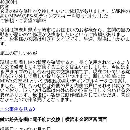
40,000円
内容
玄関の鍵を修理か交換したいとご依頼がありました。防犯性の
高いMIWAのPS-SLディンプルキーを取りつけました。
ご依頼・ご要望の詳細
今回は神奈川県茅ヶ崎市にお住まいのお客様から、玄関の鍵の
動きが悪いので修理か交換をしたいというご依頼がありまし
た。お客様の玄関は引き戸タイプです。早速、現場に向かいま
す。
施工の詳しい内容
現場に到着し鍵の状態を確認すると、長く使用されているよう
なので修理よりも交換することを提案いたしました。今回は引
き戸タイプの召し合わせ錠の交換作業です。現在ついている錠
前を取り外して新しい錠前を取りつけます。新しい錠前には
MIWAのPS-SLという防犯性の高いディンプルキーをご提案し
ました。召し合わせ錠は外側の戸と内側の戸にそれぞれ錠がつ
いており、取りつける際は内外の錠の位置を正しく合わせる必
要があります。最後にお客様に動作確認をしていただき、問題
なかったので作業完了となります。
この事例を見る
鍵の紛失を機に電子錠に交換｜横浜市金沢区富岡西
掲載日：2023年07月05日