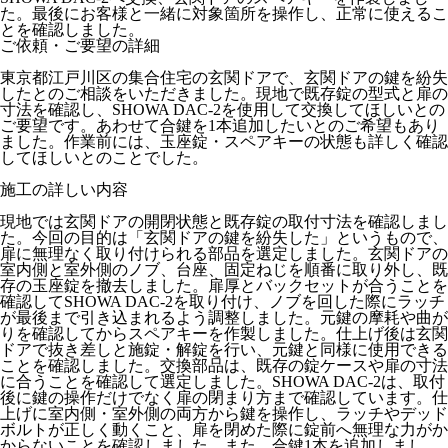
た。最後にお客様と一緒に対象箇所を操作し、正常に使えるこ
とを確認しました。
ご依頼・ご要望の詳細
東京都江戸川区の集合住宅の玄関ドアで、玄関ドアの鍵を紛失
したとのご相談をいただきました。現地で既存錠の型式と扉の
寸法を確認し、SHOWA DAC-2を使用して交換してほしいとの
ご要望です。あわせて合鍵を1本追加したいとのご希望もあり
ました。作業前には、玉座錠・スペアキーの状態も詳しく確認
してほしいとのことでした。
施工の詳しい内容
現地では玄関ドアの開閉状態と既存錠の取付寸法を確認しまし
た。今回の目的は「玄関ドアの鍵を紛失した」というもので、
扉に無理なく取り付けられる部品を選定しました。玄関ドアの
室内側と室外側のノブ、台座、固定ねじを順番に取り外し、既
存の玉座錠を撤去しました。扉厚とバックセットが合うことを
確認してSHOWA DAC-2を取り付け、ノブを回した際にラッチ
が最後まで引き込まれるよう調整しました。元鍵の摩耗や曲が
りを確認してからスペアキーを作製しました。仕上げ後は玄関
ドアで抜き差しと施錠・解錠を行い、元鍵と同様に使用できる
ことを確認しました。交換部品は、既存の錠ケースや扉の寸法
に合うことを確認して選定しました。SHOWA DAC-2は、取付
後に鍵の操作だけでなく扉の閉まり方まで確認しています。仕
上げに室内側・室外側の両方から鍵を操作し、ラッチやデッド
ボルトが正しく動くこと、扉を閉めた際に錠前へ無理な力がか
からないことを確認しました。また、合鍵1本を追加しまし