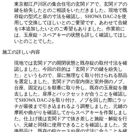
東京都江戸川区の集合住宅の玄関ドアで、玄関ドアの
鍵を紛失したとのご相談をいただきました。現地で既
存錠の型式と扉の寸法を確認し、SHOWA DAC-2を使
用して交換してほしいとのご要望です。あわせて合鍵
を1本追加したいとのご希望もありました。作業前に
は、玉座錠・スペアキーの状態も詳しく確認してほし
いとのことでした。
施工の詳しい内容
現地では玄関ドアの開閉状態と既存錠の取付寸法を確
認しました。今回の目的は「玄関ドアの鍵を紛失し
た」というもので、扉に無理なく取り付けられる部品
を選定しました。玄関ドアの室内側と室外側のノブ、
台座、固定ねじを順番に取り外し、既存の玉座錠を撤
去しました。扉厚とバックセットが合うことを確認し
てSHOWA DAC-2を取り付け、ノブを回した際にラッ
チが最後まで引き込まれるよう調整しました。元鍵の
摩耗や曲がりを確認してからスペアキーを作製しまし
た。仕上げ後は玄関ドアで抜き差しと施錠・解錠を行
い、元鍵と同様に使用できることを確認しました。交
換部品は、既存の錠ケースや扉の寸法に合うことを確