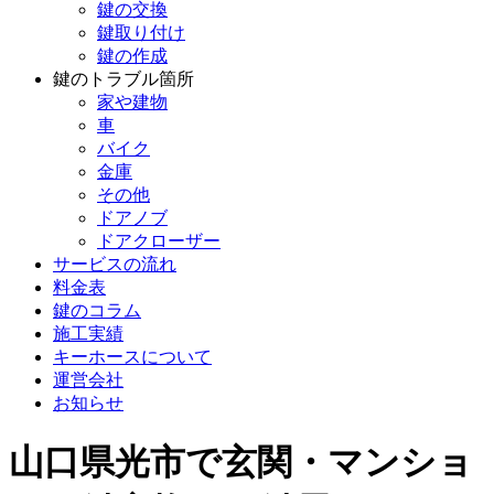
鍵の交換
鍵取り付け
鍵の作成
鍵のトラブル箇所
家や建物
車
バイク
金庫
その他
ドアノブ
ドアクローザー
サービスの流れ
料金表
鍵のコラム
施工実績
キーホースについて
運営会社
お知らせ
山口県光市で玄関・マンショ