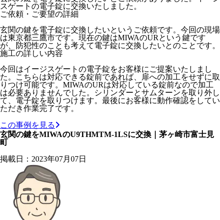
スゲートの電子錠に交換いたしました。
ご依頼・ご要望の詳細
玄関の鍵を電子錠に交換したいというご依頼です。今回の現場
は東京都三鷹市です。現在の鍵はMIWAのURという鍵です
が、防犯性のことも考えて電子錠に交換したいとのことです。
施工の詳しい内容
今回はイージスゲートの電子錠をお客様にご提案いたしまし
た。こちらは対応できる錠前であれば、扉への加工をせずに取
りつけ可能です。MIWAのURは対応している錠前なので加工
は必要ありませんでした。シリンダーとサムターンを取り外し
て、電子錠を取りつけます。最後にお客様に動作確認をしてい
ただき作業完了です。
この事例を見る
玄関の鍵をMIWAのU9THMTM-1LSに交換｜茅ヶ崎市富士見
町
掲載日：2023年07月07日