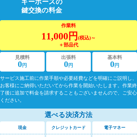
キーホースの
鍵交換の料金
作業料
11,000円
(税込)～
＋部品代
見積料
出張料
基本料
0
0
0
円
円
円
サービス施工前に作業手順や必要経費などを明確にご説明し、
お客様にご納得いただいてから作業を開始いたします。作業終
了後に追加で料金を請求することもございませんので、ご安心
ください。
選べる決済方法
現金
クレジットカード
電子マネー