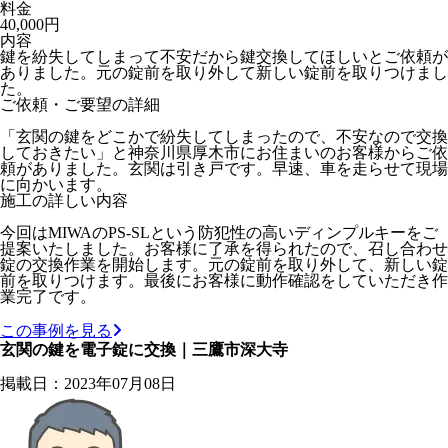
料金
40,000円
内容
鍵を紛失してしまって不安だから鍵交換してほしいとご依頼が
ありました。元の錠前を取り外して新しい錠前を取りつけまし
た。
ご依頼・ご要望の詳細
「玄関の鍵をどこかで紛失してしまったので、不安なので交換
しておきたい」と神奈川県厚木市にお住まいのお客様からご依
頼がありました。玄関は引き戸です。早速、車を走らせて現場
に向かいます。
施工の詳しい内容
今回はMIWAのPS-SLという防犯性の高いディンプルキーをご
提案いたしました。お客様に了承を得られたので、召し合わせ
錠の交換作業を開始します。元の錠前を取り外して、新しい錠
前を取りつけます。最後にお客様に動作確認をしていただき作
業完了です。
この事例を見る
玄関の鍵を電子錠に交換｜三鷹市深大寺
掲載日：2023年07月08日