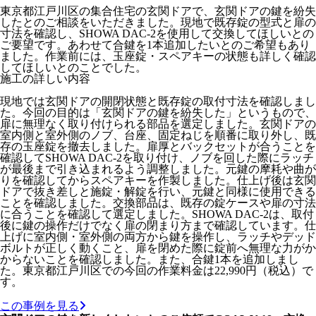
東京都江戸川区の集合住宅の玄関ドアで、玄関ドアの鍵を紛失
したとのご相談をいただきました。現地で既存錠の型式と扉の
寸法を確認し、SHOWA DAC-2を使用して交換してほしいとの
ご要望です。あわせて合鍵を1本追加したいとのご希望もあり
ました。作業前には、玉座錠・スペアキーの状態も詳しく確認
してほしいとのことでした。
施工の詳しい内容
現地では玄関ドアの開閉状態と既存錠の取付寸法を確認しまし
た。今回の目的は「玄関ドアの鍵を紛失した」というもので、
扉に無理なく取り付けられる部品を選定しました。玄関ドアの
室内側と室外側のノブ、台座、固定ねじを順番に取り外し、既
存の玉座錠を撤去しました。扉厚とバックセットが合うことを
確認してSHOWA DAC-2を取り付け、ノブを回した際にラッチ
が最後まで引き込まれるよう調整しました。元鍵の摩耗や曲が
りを確認してからスペアキーを作製しました。仕上げ後は玄関
ドアで抜き差しと施錠・解錠を行い、元鍵と同様に使用できる
ことを確認しました。交換部品は、既存の錠ケースや扉の寸法
に合うことを確認して選定しました。SHOWA DAC-2は、取付
後に鍵の操作だけでなく扉の閉まり方まで確認しています。仕
上げに室内側・室外側の両方から鍵を操作し、ラッチやデッド
ボルトが正しく動くこと、扉を閉めた際に錠前へ無理な力がか
からないことを確認しました。また、合鍵1本を追加しまし
た。東京都江戸川区での今回の作業料金は22,990円（税込）で
す。
この事例を見る