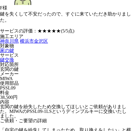
F様
鍵を失くして不安だったので、すぐに来ていただき助かりまし
た。
サービスの評価：
★★★★★
(5/5点)
施工エリア
神奈川県
横浜市金沢区
対象物
家の鍵
サービス
鍵交換
対応箇所
玄関の鍵
メーカー
MIWA
使用部品
PSSL09
料金
38,500円
内容
玄関の鍵を紛失したため交換してほしいとご依頼がありまし
た。MIWAのPSSL09-1LSというディンプルキーに交換いたし
ました。
ご依頼・ご要望の詳細
「自宅の鍵を紛失してしまったため、取り換えをしたい」と横