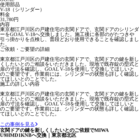
使用部品
V-18（シリンダー）
料金
31,780円
内容
東京都江戸川区の戸建住宅の玄関ドアで、玄関ドアのシリンダ
ーをGOAL V-18へ交換しました。施工後に各部のがたつきや
引っ掛かりを点検し、普段どおり使用できることを確認しまし
た。
ご依頼・ご要望の詳細
東京都江戸川区の戸建住宅の玄関ドアで、玄関ドアの鍵を新し
くしたいとのご相談をいただきました。現地で既存錠の型式と
扉の寸法を確認し、GOAL V-18を使用して交換してほしいと
のご要望です。作業前には、シリンダーの状態も詳しく確認し
てほしいとのことでした。
施工の詳しい内容
東京都江戸川区の戸建住宅の玄関ドアで、玄関ドアの鍵を新し
くしたいとのご相談をいただきました。現地で既存錠の型式と
扉の寸法を確認し、GOAL V-18を使用して交換してほしいと
のご要望です。作業前には、シリンダーの状態も詳しく確認し
てほしいとのことでした。
この事例を見る
玄関ドアの鍵を新しくしたいとのご依頼でMIWA
U9HMD1KNBへ交換｜東京都北区