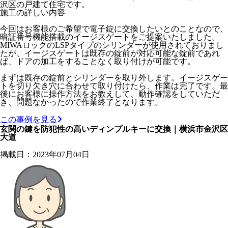
沢区の戸建て住宅です。
施工の詳しい内容
今回はお客様のご希望で電子錠に交換したいとのことなので、
暗証番号機能搭載のイージスゲートをご提案いたしました。
MIWAロックのLSPタイプのシリンダーが使用されておりまし
たが、イージスゲートは既存の錠前が対応可能な錠前であれ
ば、ドアの加工をすることなく取り付けが可能です。
まずは既存の錠前とシリンダーを取り外します。イージスゲー
トを切り欠き穴に合わせて取り付けたら、作業は完了です。最
後にお客様に操作方法をお教えして、動作確認をしていただ
き、問題なかったので作業終了となります。
この事例を見る
玄関の鍵を防犯性の高いディンプルキーに交換｜横浜市金沢区
大道
掲載日：2023年07月04日