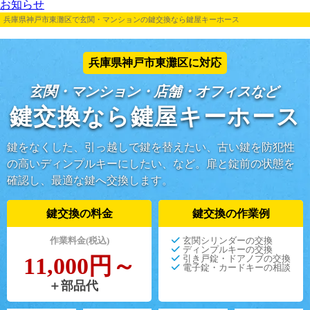
お知らせ
兵庫県神戸市東灘区で玄関・マンションの鍵交換なら鍵屋キーホース
兵庫県神戸市東灘区に対応
玄関・マンション・店舗・オフィスなど
鍵交換なら鍵屋キーホース
鍵をなくした、引っ越しで鍵を替えたい、古い鍵を防犯性
の高いディンプルキーにしたい、など。扉と錠前の状態を
確認し、最適な鍵へ交換します。
鍵交換の料金
鍵交換の作業例
作業料金(税込)
玄関シリンダーの交換
ディンプルキーの交換
11,000円～
引き戸錠・ドアノブの交換
電子錠・カードキーの相談
＋部品代