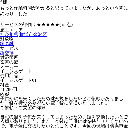
S様
もっと作業時間がかかると思っていましたが、あっという間に
終わりました。
サービスの評価：
★★★★★
(5/5点)
施工エリア
神奈川県
横浜市金沢区
対象物
家の鍵
サービス
鍵交換
対応箇所
玄関の鍵
メーカー
イージスゲート
使用部品
イージスゲート01
料金
71,280円
内容
子供が鍵を失くしたため鍵交換をしたいとご依頼がありまし
た。鍵を持つ必要がない電子錠に交換いたしました。
ご依頼・ご要望の詳細
自宅の鍵を子供が失くしてしまったため、鍵を交換したいとご
依頼がありました。また、今後は子供に鍵を持たせたくないの
で、電子錠に交換したいとのことです。今回の現場は横浜市金