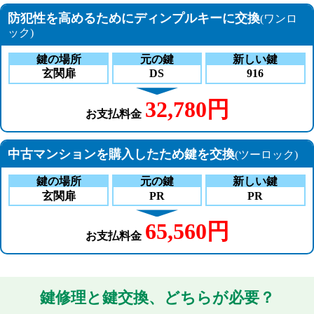
防犯性を高めるためにディンプルキーに交換
(ワンロ
ック)
鍵の場所
元の鍵
新しい鍵
玄関扉
DS
916
32,780円
お支払料金
中古マンションを購入したため鍵を交換
(ツーロック)
鍵の場所
元の鍵
新しい鍵
玄関扉
PR
PR
65,560円
お支払料金
鍵修理と鍵交換、どちらが必要？