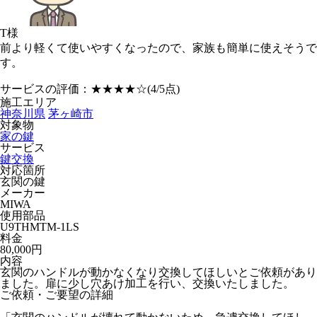
T様
前より軽くて使いやすくなったので、家族も簡単に使えそうで
す。
サービスの評価：
★★★★☆
(4/5点)
施工エリア
神奈川県
茅ヶ崎市
対象物
家の鍵
サービス
鍵交換
対応箇所
玄関の鍵
メーカー
MIWA
使用部品
U9THMTM-1LS
料金
80,000円
内容
玄関のハンドルが動かなくなり交換してほしいとご依頼があり
ました。扉に少し穴あけ加工を行い、交換いたしました。
ご依頼・ご要望の詳細