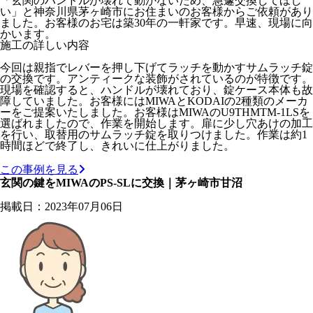
「玄関のハンドルが壊れて動かないため、急遽交換してほし
い」と神奈川県茅ヶ崎市にお住まいのお客様からご依頼があり
ました。お客様のお宅は築30年の一軒家です。早速、現場に向
かいます。
施工の詳しい内容
今回は親指でレバーを押し下げてラッチを動かすサムラッチ錠
の交換です。アンティークな装飾がされているのが特徴です。
現場を確認すると、ハンドルが壊れており、錠ケース本体も故
障していました。お客様にはMIWAとKODAIの2種類のメーカ
ーをご提案いたしました。お客様はMIWAのU9THMTM-1LSを
選ばれましたので、作業を開始します。扉に少し穴あけの加工
を行い、取替用のサムラッチ錠を取りつけました。作業は約1
時間ほどで終了し、きれいに仕上がりました。
この事例を見る
玄関の鍵をMIWAのPS-SLに交換｜茅ヶ崎市甘沼
掲載日：2023年07月06日