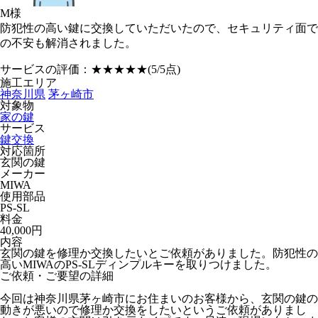
M様
防犯性の高い鍵に交換していただいたので、セキュリティ面で
の不安も解消されました。
サービスの評価：
★★★★★
(5/5点)
施工エリア
神奈川県
茅ヶ崎市
対象物
家の鍵
サービス
鍵交換
対応箇所
玄関の鍵
メーカー
MIWA
使用部品
PS-SL
料金
40,000円
内容
玄関の鍵を修理か交換したいとご依頼がありました。防犯性の
高いMIWAのPS-SLディンプルキーを取りつけました。
ご依頼・ご要望の詳細
今回は神奈川県茅ヶ崎市にお住まいのお客様から、玄関の鍵の
動きが悪いので修理か交換をしたいというご依頼がありまし