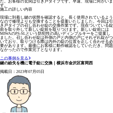
た。お客様の玄関は引き戸タイプです。早速、現場に向かいま
す。
施工の詳しい内容
現場に到着し鍵の状態を確認すると、長く使用されているよう
なので修理よりも交換することを提案いたしました。今回は引
き戸タイプの召し合わせ錠の交換作業です。現在ついている錠
前を取り外して新しい錠前を取りつけます。新しい錠前には
MIWAのPS-SLという防犯性の高いディンプルキーをご提案し
ました。召し合わせ錠は外側の戸と内側の戸にそれぞれ錠がつ
いており、取りつける際は内外の錠の位置を正しく合わせる必
要があります。最後にお客様に動作確認をしていただき、問題
なかったので作業完了となります。
この事例を見る
鍵の紛失を機に電子錠に交換｜横浜市金沢区富岡西
掲載日：2023年07月05日