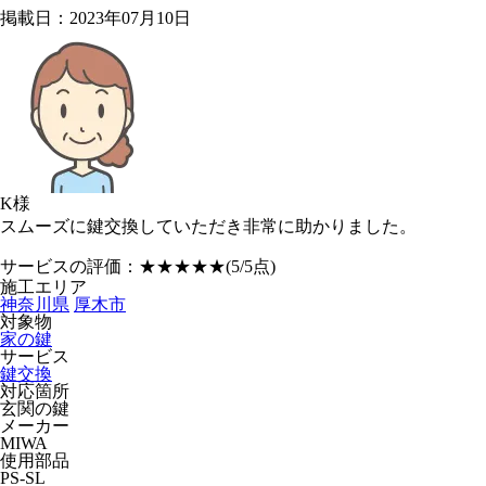
掲載日：2023年07月10日
K様
スムーズに鍵交換していただき非常に助かりました。
サービスの評価：
★★★★★
(5/5点)
施工エリア
神奈川県
厚木市
対象物
家の鍵
サービス
鍵交換
対応箇所
玄関の鍵
メーカー
MIWA
使用部品
PS-SL