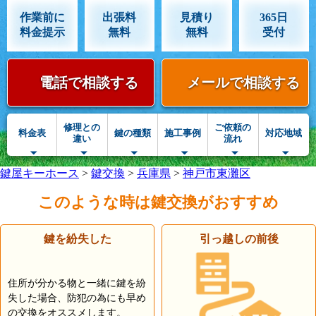
作業前に
出張料
見積り
365日
料金提示
無料
無料
受付
電話で相談する
メールで相談する
修理との
ご依頼の
料金表
鍵の種類
施工事例
対応地域
違い
流れ
鍵屋キーホース
>
鍵交換
>
兵庫県
>
神戸市東灘区
このような時は鍵交換がおすすめ
鍵を紛失した
引っ越しの前後
住所が分かる物と一緒に鍵を紛
失した場合、防犯の為にも早め
の交換をオススメします。