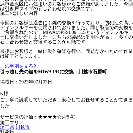
浜市金沢区にお住まいのお客様からご依頼がありました。今回
は引き戸タイプの召し合わせ錠の交換です。
施工の詳しい内容
今回のお客様は過去にも鍵の交換を行っており、防犯性の高い
ディンプルキーを使用されておりました。同じ製品での交換を
ご希望されたので、MIWAのPSSL09-1LSというディンプルキ
ーに交換いたしました。こちらの製品は汎用性が高く、多くの
召し合わせ錠と交換することが可能です。
最後にお客様と一緒に動作確認を行い、問題なかったので作業
は終了となります。
この事例を見る
引っ越し先の鍵をMIWA PRに交換｜川越市石原町
掲載日：2023年07月03日
K様
ご丁寧に説明していただき、安心してお任せすることができま
した。
サービスの評価：
★★★★☆
(4/5点)
施工エリア
埼玉県
川越市
対象物