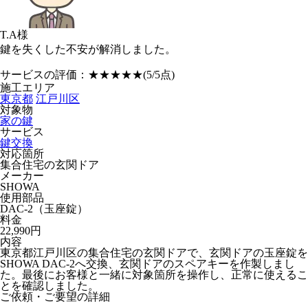
T.A様
鍵を失くした不安が解消しました。
サービスの評価：
★★★★★
(5/5点)
施工エリア
東京都
江戸川区
対象物
家の鍵
サービス
鍵交換
対応箇所
集合住宅の玄関ドア
メーカー
SHOWA
使用部品
DAC-2（玉座錠）
料金
22,990円
内容
東京都江戸川区の集合住宅の玄関ドアで、玄関ドアの玉座錠を
SHOWA DAC-2へ交換、玄関ドアのスペアキーを作製しまし
た。最後にお客様と一緒に対象箇所を操作し、正常に使えるこ
とを確認しました。
ご依頼・ご要望の詳細