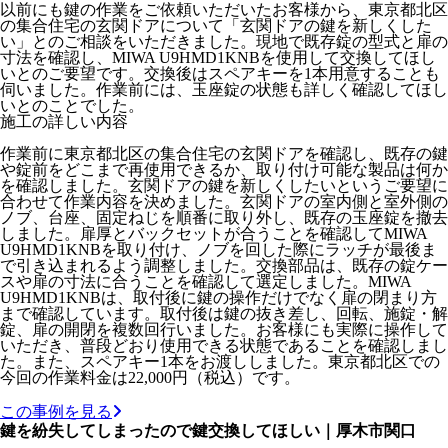
以前にも鍵の作業をご依頼いただいたお客様から、東京都北区
の集合住宅の玄関ドアについて「玄関ドアの鍵を新しくした
い」とのご相談をいただきました。現地で既存錠の型式と扉の
寸法を確認し、MIWA U9HMD1KNBを使用して交換してほし
いとのご要望です。交換後はスペアキーを1本用意することも
伺いました。作業前には、玉座錠の状態も詳しく確認してほし
いとのことでした。
施工の詳しい内容
作業前に東京都北区の集合住宅の玄関ドアを確認し、既存の鍵
や錠前をどこまで再使用できるか、取り付け可能な製品は何か
を確認しました。玄関ドアの鍵を新しくしたいというご要望に
合わせて作業内容を決めました。玄関ドアの室内側と室外側の
ノブ、台座、固定ねじを順番に取り外し、既存の玉座錠を撤去
しました。扉厚とバックセットが合うことを確認してMIWA
U9HMD1KNBを取り付け、ノブを回した際にラッチが最後ま
で引き込まれるよう調整しました。交換部品は、既存の錠ケー
スや扉の寸法に合うことを確認して選定しました。MIWA
U9HMD1KNBは、取付後に鍵の操作だけでなく扉の閉まり方
まで確認しています。取付後は鍵の抜き差し、回転、施錠・解
錠、扉の開閉を複数回行いました。お客様にも実際に操作して
いただき、普段どおり使用できる状態であることを確認しまし
た。また、スペアキー1本をお渡ししました。東京都北区での
今回の作業料金は22,000円（税込）です。
この事例を見る
鍵を紛失してしまったので鍵交換してほしい｜厚木市関口