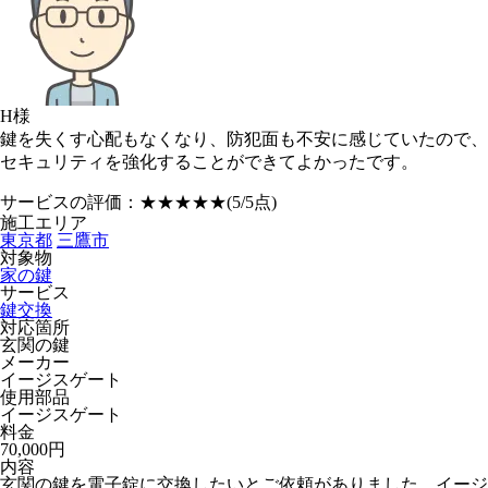
H様
鍵を失くす心配もなくなり、防犯面も不安に感じていたので、
セキュリティを強化することができてよかったです。
サービスの評価：
★★★★★
(5/5点)
施工エリア
東京都
三鷹市
対象物
家の鍵
サービス
鍵交換
対応箇所
玄関の鍵
メーカー
イージスゲート
使用部品
イージスゲート
料金
70,000円
内容
玄関の鍵を電子錠に交換したいとご依頼がありました。イージ