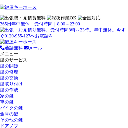
365日年中無休｜受付時間｜8:00～23:00
通話無料
メール
メニュー
鍵のサービス
鍵の開錠
鍵の修理
鍵の交換
鍵取り付け
鍵の作成
家の鍵
車の鍵
バイクの鍵
金庫の鍵
その他の鍵
ドアノブ