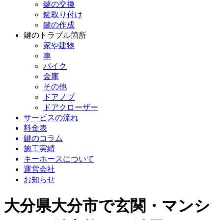
鍵の交換
鍵取り付け
鍵の作成
鍵のトラブル箇所
家や建物
車
バイク
金庫
その他
ドアノブ
ドアクローザー
サービスの流れ
料金表
鍵のコラム
施工実績
キーホースについて
運営会社
お知らせ
大分県大分市で玄関・マンシ