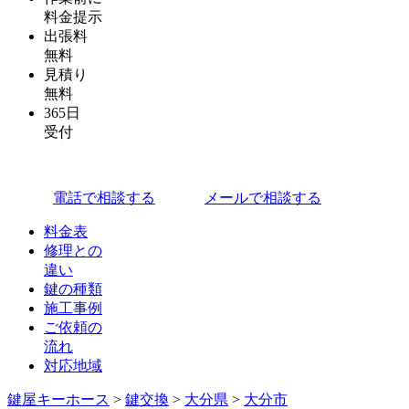
料金提示
出張料
無料
見積り
無料
365日
受付
電話で相談する
メールで相談する
料金表
修理との
違い
鍵の種類
施工事例
ご依頼の
流れ
対応地域
鍵屋キーホース
>
鍵交換
>
大分県
>
大分市