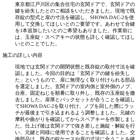
東京都江戸川区の集合住宅の玄関ドアで、玄関ドアの
鍵を紛失したとのご相談をいただきました。現地で既
存錠の型式と扉の寸法を確認し、SHOWA DAC-2を使
用して交換してほしいとのご要望です。あわせて合鍵
を1本追加したいとのご希望もありました。作業前に
は、玉座錠・スペアキーの状態も詳しく確認してほし
いとのことでした。
施工の詳しい内容
現地では玄関ドアの開閉状態と既存錠の取付寸法を確
認しました。今回の目的は「玄関ドアの鍵を紛失し
た」というもので、扉に無理なく取り付けられる部品
を選定しました。玄関ドアの室内側と室外側のノブ、
台座、固定ねじを順番に取り外し、既存の玉座錠を撤
去しました。扉厚とバックセットが合うことを確認し
てSHOWA DAC-2を取り付け、ノブを回した際にラッ
チが最後まで引き込まれるよう調整しました。元鍵の
摩耗や曲がりを確認してからスペアキーを作製しまし
た。仕上げ後は玄関ドアで抜き差しと施錠・解錠を行
い、元鍵と同様に使用できることを確認しました。交
換部品は、既存の錠ケースや扉の寸法に合うことを確