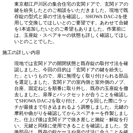
東京都江戸川区の集合住宅の玄関ドアで、玄関ドアの
鍵を紛失したとのご相談をいただきました。現地で既
存錠の型式と扉の寸法を確認し、SHOWA DAC-2を使
用して交換してほしいとのご要望です。あわせて合鍵
を1本追加したいとのご希望もありました。作業前に
は、玉座錠・スペアキーの状態も詳しく確認してほし
いとのことでした。
施工の詳しい内容
現地では玄関ドアの開閉状態と既存錠の取付寸法を確
認しました。今回の目的は「玄関ドアの鍵を紛失し
た」というもので、扉に無理なく取り付けられる部品
を選定しました。玄関ドアの室内側と室外側のノブ、
台座、固定ねじを順番に取り外し、既存の玉座錠を撤
去しました。扉厚とバックセットが合うことを確認し
てSHOWA DAC-2を取り付け、ノブを回した際にラッ
チが最後まで引き込まれるよう調整しました。元鍵の
摩耗や曲がりを確認してからスペアキーを作製しまし
た。仕上げ後は玄関ドアで抜き差しと施錠・解錠を行
い、元鍵と同様に使用できることを確認しました。交
換部品は、既存の錠ケースや扉の寸法に合うことを確