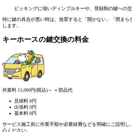
ピッキングに強いディンプルキーや、登録制の鍵への交
特に鍵の具合が悪い時は、放置すると「開かない」「閉まら
します。
キーホースの
鍵交換の料金
作業料
11,000円
(税込)～
＋部品代
見積料
0
円
出張料
0
円
基本料
0
円
サービス施工前に作業手順や必要経費などを明確にご説明し
心ください。