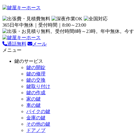
365日年中無休｜受付時間｜8:00～23:00
通話無料
メール
メニュー
鍵のサービス
鍵の開錠
鍵の修理
鍵の交換
鍵取り付け
鍵の作成
家の鍵
車の鍵
バイクの鍵
金庫の鍵
その他の鍵
ドアノブ