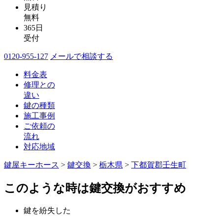
見積り
無料
365日
受付
0120-955-127
メールで相談する
料金表
修理との
違い
鍵の種類
施工事例
ご依頼の
流れ
対応地域
鍵屋キーホース
>
鍵交換
>
栃木県
>
下都賀郡壬生町
このような時は鍵交換がおすすめ
鍵を紛失した