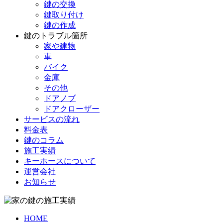
鍵の交換
鍵取り付け
鍵の作成
鍵のトラブル箇所
家や建物
車
バイク
金庫
その他
ドアノブ
ドアクローザー
サービスの流れ
料金表
鍵のコラム
施工実績
キーホースについて
運営会社
お知らせ
HOME