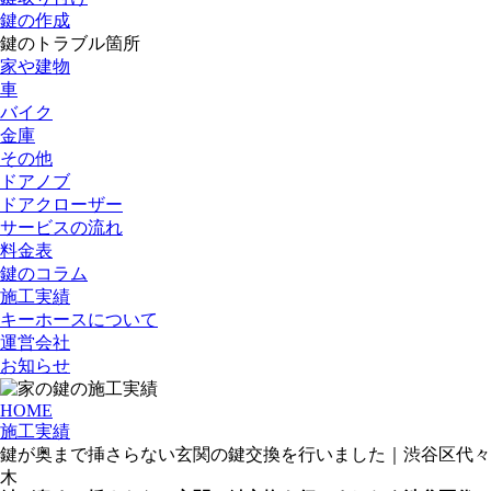
鍵の作成
鍵のトラブル箇所
家や建物
車
バイク
金庫
その他
ドアノブ
ドアクローザー
サービスの流れ
料金表
鍵のコラム
施工実績
キーホースについて
運営会社
お知らせ
HOME
施工実績
鍵が奥まで挿さらない玄関の鍵交換を行いました｜渋谷区代々
木