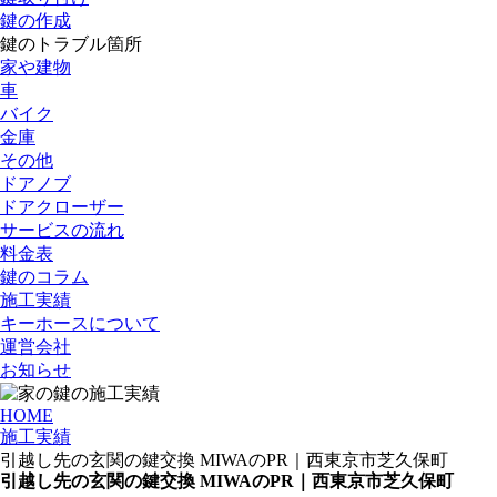
鍵の作成
鍵のトラブル箇所
家や建物
車
バイク
金庫
その他
ドアノブ
ドアクローザー
サービスの流れ
料金表
鍵のコラム
施工実績
キーホースについて
運営会社
お知らせ
HOME
施工実績
引越し先の玄関の鍵交換 MIWAのPR｜西東京市芝久保町
引越し先の玄関の鍵交換 MIWAのPR｜西東京市芝久保町