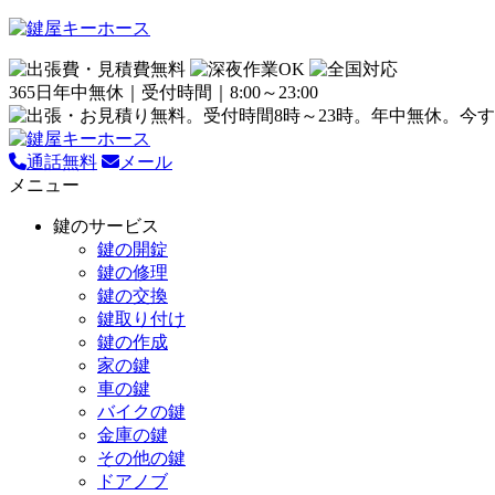
365日年中無休｜受付時間｜8:00～23:00
通話無料
メール
メニュー
鍵のサービス
鍵の開錠
鍵の修理
鍵の交換
鍵取り付け
鍵の作成
家の鍵
車の鍵
バイクの鍵
金庫の鍵
その他の鍵
ドアノブ