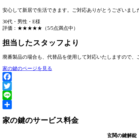
安心して新居で生活できます。ご対応ありがとうございまし
30代・男性・E様
評価：
★★★★★
（5/5点満点中）
担当したスタッフより
廃番製品の場合も、代替品を使用して対応いたしますので、
家の鍵のページを見る
Facebook
Twitter
Line
共
家の鍵のサービス料金
有
玄関の鍵解錠