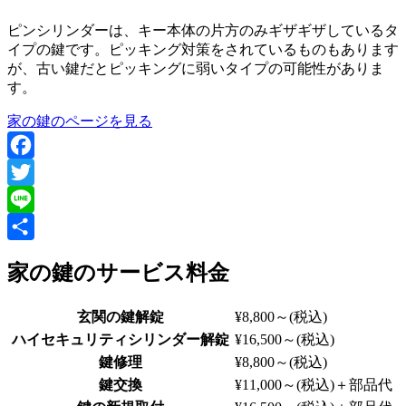
ピンシリンダーは、キー本体の片方のみギザギザしているタ
イプの鍵です。ピッキング対策をされているものもあります
が、古い鍵だとピッキングに弱いタイプの可能性がありま
す。
家の鍵のページを見る
Facebook
Twitter
Line
共
家の鍵のサービス料金
有
玄関の鍵解錠
¥8,800～
(税込)
ハイセキュリティシリンダー解錠
¥16,500～
(税込)
鍵修理
¥8,800～
(税込)
鍵交換
¥11,000～
(税込)
＋部品代