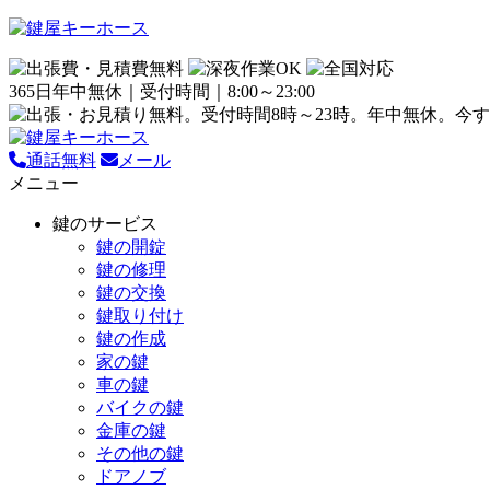
365日年中無休｜受付時間｜8:00～23:00
通話無料
メール
メニュー
鍵のサービス
鍵の開錠
鍵の修理
鍵の交換
鍵取り付け
鍵の作成
家の鍵
車の鍵
バイクの鍵
金庫の鍵
その他の鍵
ドアノブ