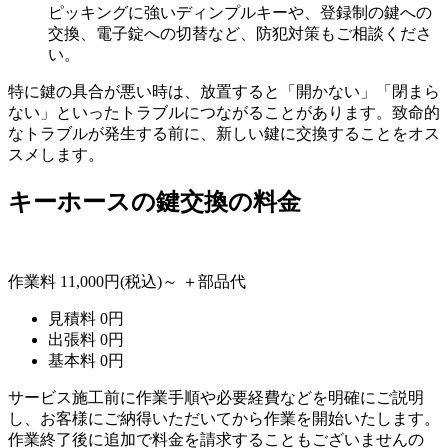
ピッキングに強いディンプルキーや、登録制の鍵への
交換、電子錠への切替など、防犯対策もご相談くださ
い。
特に鍵の具合が悪い時は、放置すると「開かない」「閉まら
ない」といったトラブルにつながることがあります。致命的
なトラブルが発生する前に、新しい鍵に交換することをオス
スメします。
キーホースの
鍵交換の料金
作業料
11,000円
(税込)～
＋部品代
見積料
0
円
出張料
0
円
基本料
0
円
サービス施工前に作業手順や必要経費などを明確にご説明
し、お客様にご納得いただいてから作業を開始いたします。
作業終了後に追加で料金を請求することもございませんの