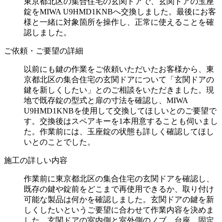
東京都北区の集合住宅の玄関ドアで、玄関ドアの玉座
錠をMIWA U9HMD1KNBへ交換しました。最後にお客
様と一緒に対象箇所を操作し、正常に使えることを確
認しました。
ご依頼・ご要望の詳細
以前にも鍵の作業をご依頼いただいたお客様から、東
京都北区の集合住宅の玄関ドアについて「玄関ドアの
鍵を新しくしたい」とのご相談をいただきました。現
地で既存錠の型式と扉の寸法を確認し、MIWA
U9HMD1KNBを使用して交換してほしいとのご要望で
す。交換後はスペアキーを1本用意することも伺いまし
た。作業前には、玉座錠の状態も詳しく確認してほし
いとのことでした。
施工の詳しい内容
作業前に東京都北区の集合住宅の玄関ドアを確認し、
既存の鍵や錠前をどこまで再使用できるか、取り付け
可能な製品は何かを確認しました。玄関ドアの鍵を新
しくしたいというご要望に合わせて作業内容を決めま
した。玄関ドアの室内側と室外側のノブ、台座、固定