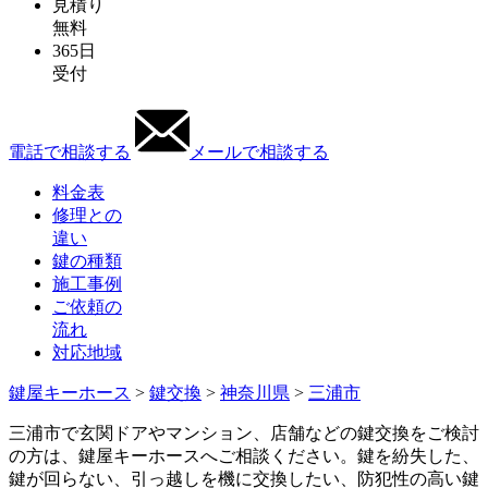
見積り
無料
365日
受付
電話で相談する
メールで相談する
料金表
修理との
違い
鍵の種類
施工事例
ご依頼の
流れ
対応地域
鍵屋キーホース
>
鍵交換
>
神奈川県
>
三浦市
三浦市で玄関ドアやマンション、店舗などの鍵交換をご検討
の方は、鍵屋キーホースへご相談ください。鍵を紛失した、
鍵が回らない、引っ越しを機に交換したい、防犯性の高い鍵