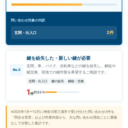
問い合わせ対象の内訳
2件
玄関・出入口
鍵を紛失した・新しい鍵が必要
玄関、車、バイク、自転車などの鍵を紛失し、解錠や
No.2
鍵交換、現地での鍵作製を希望するご相談です。
玄関・出入口
鍵の紛失
解錠・交換
1
約33％
件
※2025年1月〜12月に神奈川県三浦市で受け付けた問い合わせ3件を、
「問合せ背景」および作業内容から、主な問い合わせ理由ごとに重複
なしで分類した集計です。