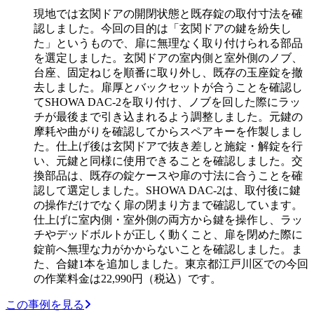
現地では玄関ドアの開閉状態と既存錠の取付寸法を確
認しました。今回の目的は「玄関ドアの鍵を紛失し
た」というもので、扉に無理なく取り付けられる部品
を選定しました。玄関ドアの室内側と室外側のノブ、
台座、固定ねじを順番に取り外し、既存の玉座錠を撤
去しました。扉厚とバックセットが合うことを確認し
てSHOWA DAC-2を取り付け、ノブを回した際にラッ
チが最後まで引き込まれるよう調整しました。元鍵の
摩耗や曲がりを確認してからスペアキーを作製しまし
た。仕上げ後は玄関ドアで抜き差しと施錠・解錠を行
い、元鍵と同様に使用できることを確認しました。交
換部品は、既存の錠ケースや扉の寸法に合うことを確
認して選定しました。SHOWA DAC-2は、取付後に鍵
の操作だけでなく扉の閉まり方まで確認しています。
仕上げに室内側・室外側の両方から鍵を操作し、ラッ
チやデッドボルトが正しく動くこと、扉を閉めた際に
錠前へ無理な力がかからないことを確認しました。ま
た、合鍵1本を追加しました。東京都江戸川区での今回
の作業料金は22,990円（税込）です。
この事例を見る