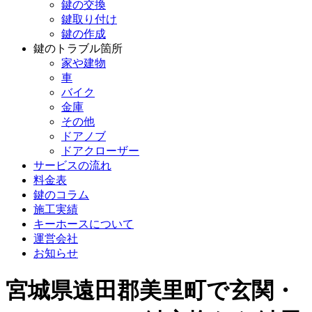
鍵の交換
鍵取り付け
鍵の作成
鍵のトラブル箇所
家や建物
車
バイク
金庫
その他
ドアノブ
ドアクローザー
サービスの流れ
料金表
鍵のコラム
施工実績
キーホースについて
運営会社
お知らせ
宮城県遠田郡美里町で玄関・