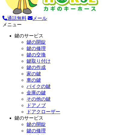
通話無料
メール
メニュー
鍵のサービス
鍵の開錠
鍵の修理
鍵の交換
鍵取り付け
鍵の作成
家の鍵
車の鍵
バイクの鍵
金庫の鍵
その他の鍵
ドアノブ
ドアクローザー
鍵のサービス
鍵の開錠
鍵の修理