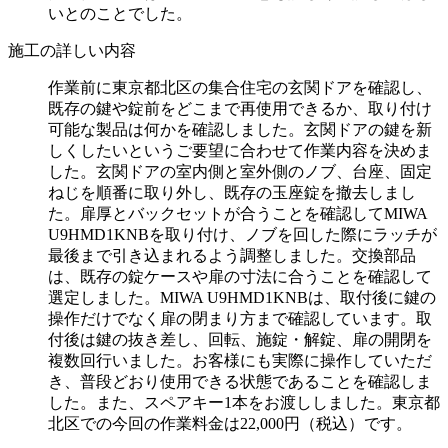
いとのことでした。
施工の詳しい内容
作業前に東京都北区の集合住宅の玄関ドアを確認し、
既存の鍵や錠前をどこまで再使用できるか、取り付け
可能な製品は何かを確認しました。玄関ドアの鍵を新
しくしたいというご要望に合わせて作業内容を決めま
した。玄関ドアの室内側と室外側のノブ、台座、固定
ねじを順番に取り外し、既存の玉座錠を撤去しまし
た。扉厚とバックセットが合うことを確認してMIWA
U9HMD1KNBを取り付け、ノブを回した際にラッチが
最後まで引き込まれるよう調整しました。交換部品
は、既存の錠ケースや扉の寸法に合うことを確認して
選定しました。MIWA U9HMD1KNBは、取付後に鍵の
操作だけでなく扉の閉まり方まで確認しています。取
付後は鍵の抜き差し、回転、施錠・解錠、扉の開閉を
複数回行いました。お客様にも実際に操作していただ
き、普段どおり使用できる状態であることを確認しま
した。また、スペアキー1本をお渡ししました。東京都
北区での今回の作業料金は22,000円（税込）です。