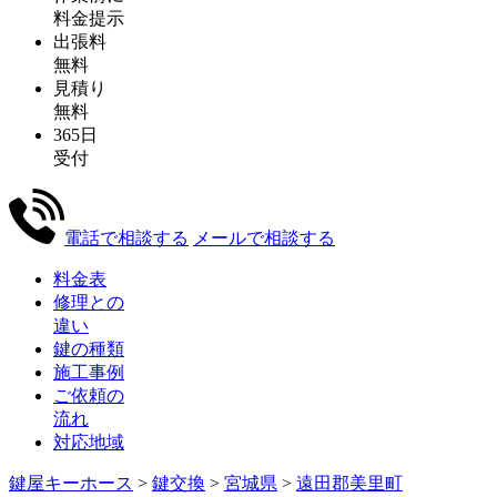
料金提示
出張料
無料
見積り
無料
365日
受付
電話で相談する
メールで相談する
料金表
修理との
違い
鍵の種類
施工事例
ご依頼の
流れ
対応地域
鍵屋キーホース
>
鍵交換
>
宮城県
>
遠田郡美里町