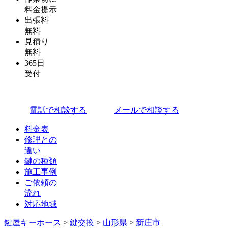
料金提示
出張料
無料
見積り
無料
365日
受付
電話で相談する
メールで相談する
料金表
修理との
違い
鍵の種類
施工事例
ご依頼の
流れ
対応地域
鍵屋キーホース
>
鍵交換
>
山形県
>
新庄市