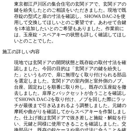
東京都江戸川区の集合住宅の玄関ドアで、玄関ドアの
鍵を紛失したとのご相談をいただきました。現地で既
存錠の型式と扉の寸法を確認し、SHOWA DAC-2を使
用して交換してほしいとのご要望です。あわせて合鍵
を1本追加したいとのご希望もありました。作業前に
は、玉座錠・スペアキーの状態も詳しく確認してほし
いとのことでした。
施工の詳しい内容
現地では玄関ドアの開閉状態と既存錠の取付寸法を確
認しました。今回の目的は「玄関ドアの鍵を紛失し
た」というもので、扉に無理なく取り付けられる部品
を選定しました。玄関ドアの室内側と室外側のノブ、
台座、固定ねじを順番に取り外し、既存の玉座錠を撤
去しました。扉厚とバックセットが合うことを確認し
てSHOWA DAC-2を取り付け、ノブを回した際にラッ
チが最後まで引き込まれるよう調整しました。元鍵の
摩耗や曲がりを確認してからスペアキーを作製しまし
た。仕上げ後は玄関ドアで抜き差しと施錠・解錠を行
い、元鍵と同様に使用できることを確認しました。交
換部品は、既存の錠ケースや扉の寸法に合うことを確