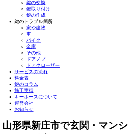
鍵の交換
鍵取り付け
鍵の作成
鍵のトラブル箇所
家や建物
車
バイク
金庫
その他
ドアノブ
ドアクローザー
サービスの流れ
料金表
鍵のコラム
施工実績
キーホースについて
運営会社
お知らせ
山形県新庄市で玄関・マンシ