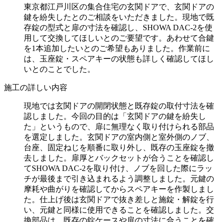
東京都江戸川区の集合住宅の玄関ドアで、玄関ドアの
鍵を紛失したとのご相談をいただきました。現地で既
存錠の型式と扉の寸法を確認し、SHOWA DAC-2を使
用して交換してほしいとのご要望です。あわせて合鍵
を1本追加したいとのご希望もありました。作業前に
は、玉座錠・スペアキーの状態も詳しく確認してほし
いとのことでした。
施工の詳しい内容
現地では玄関ドアの開閉状態と既存錠の取付寸法を確
認しました。今回の目的は「玄関ドアの鍵を紛失し
た」というもので、扉に無理なく取り付けられる部品
を選定しました。玄関ドアの室内側と室外側のノブ、
台座、固定ねじを順番に取り外し、既存の玉座錠を撤
去しました。扉厚とバックセットが合うことを確認し
てSHOWA DAC-2を取り付け、ノブを回した際にラッ
チが最後まで引き込まれるよう調整しました。元鍵の
摩耗や曲がりを確認してからスペアキーを作製しまし
た。仕上げ後は玄関ドアで抜き差しと施錠・解錠を行
い、元鍵と同様に使用できることを確認しました。交
換部品は、既存の錠ケースや扉の寸法に合うことを確