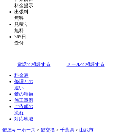
料金提示
出張料
無料
見積り
無料
365日
受付
電話で相談する
メールで相談する
料金表
修理との
違い
鍵の種類
施工事例
ご依頼の
流れ
対応地域
鍵屋キーホース
>
鍵交換
>
千葉県
>
山武市