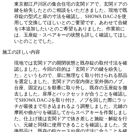
東京都江戸川区の集合住宅の玄関ドアで、玄関ドアの
鍵を紛失したとのご相談をいただきました。現地で既
存錠の型式と扉の寸法を確認し、SHOWA DAC-2を使
用して交換してほしいとのご要望です。あわせて合鍵
を1本追加したいとのご希望もありました。作業前に
は、玉座錠・スペアキーの状態も詳しく確認してほし
いとのことでした。
施工の詳しい内容
現地では玄関ドアの開閉状態と既存錠の取付寸法を確
認しました。今回の目的は「玄関ドアの鍵を紛失し
た」というもので、扉に無理なく取り付けられる部品
を選定しました。玄関ドアの室内側と室外側のノブ、
台座、固定ねじを順番に取り外し、既存の玉座錠を撤
去しました。扉厚とバックセットが合うことを確認し
てSHOWA DAC-2を取り付け、ノブを回した際にラッ
チが最後まで引き込まれるよう調整しました。元鍵の
摩耗や曲がりを確認してからスペアキーを作製しまし
た。仕上げ後は玄関ドアで抜き差しと施錠・解錠を行
い、元鍵と同様に使用できることを確認しました。交
換部品は、既存の錠ケースや扉の寸法に合うことを確