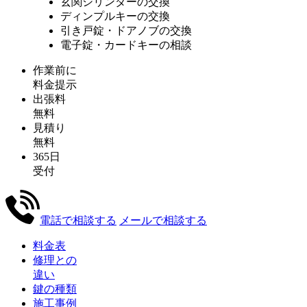
玄関シリンダーの交換
ディンプルキーの交換
引き戸錠・ドアノブの交換
電子錠・カードキーの相談
作業前に
料金提示
出張料
無料
見積り
無料
365日
受付
電話で相談する
メールで相談する
料金表
修理との
違い
鍵の種類
施工事例