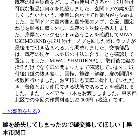
既存の鍵や錠前をどこまで再使用できるか、取り付け
可能な製品は何かを確認しました。玄関ドアの鍵を新
しくしたいというご要望に合わせて作業内容を決めま
した。玄関ドアの室内側と室外側のノブ、台座、固定
ねじを順番に取り外し、既存の玉座錠を撤去しまし
た。扉厚とバックセットが合うことを確認してMIWA
U9HMD1KNBを取り付け、ノブを回した際にラッチが
最後まで引き込まれるよう調整しました。交換部品
は、既存の錠ケースや扉の寸法に合うことを確認して
選定しました。MIWA U9HMD1KNBは、取付後に鍵の
操作だけでなく扉の閉まり方まで確認しています。取
付後は鍵の抜き差し、回転、施錠・解錠、扉の開閉を
複数回行いました。お客様にも実際に操作していただ
き、普段どおり使用できる状態であることを確認しま
した。また、スペアキー1本をお渡ししました。東京都
北区での今回の作業料金は22,000円（税込）です。
この事例を見る
鍵を紛失してしまったので鍵交換してほしい｜厚
木市関口