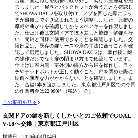
台座、固定ねじを順番に取り外し、既存の玉座錠を撤
去しました。扉厚とバックセットが合うことを確認し
てSHOWA DAC-2を取り付け、ノブを回した際にラッ
チが最後まで引き込まれるよう調整しました。元鍵の
摩耗や曲がりを確認してからスペアキーを作製しまし
た。仕上げ後は玄関ドアで抜き差しと施錠・解錠を行
い、元鍵と同様に使用できることを確認しました。交
換部品は、既存の錠ケースや扉の寸法に合うことを確
認して選定しました。SHOWA DAC-2は、取付後に鍵
の操作だけでなく扉の閉まり方まで確認しています。
仕上げに室内側・室外側の両方から鍵を操作し、ラッ
チやデッドボルトが正しく動くこと、扉を閉めた際に
錠前へ無理な力がかからないことを確認しました。ま
た、合鍵1本を追加しました。東京都江戸川区での今回
の作業料金は22,990円（税込）です。
この事例を見る
玄関ドアの鍵を新しくしたいとのご依頼でGOAL
V-18へ交換｜東京都江戸川区
掲載日：2026年08月04日