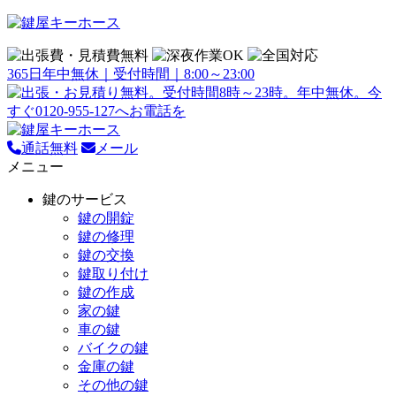
365日年中無休｜受付時間｜8:00～23:00
通話無料
メール
メニュー
鍵のサービス
鍵の開錠
鍵の修理
鍵の交換
鍵取り付け
鍵の作成
家の鍵
車の鍵
バイクの鍵
金庫の鍵
その他の鍵