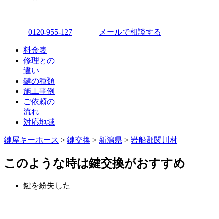
0120-955-127
メールで相談する
料金表
修理との
違い
鍵の種類
施工事例
ご依頼の
流れ
対応地域
鍵屋キーホース
>
鍵交換
>
新潟県
>
岩船郡関川村
このような時は鍵交換がおすすめ
鍵を紛失した