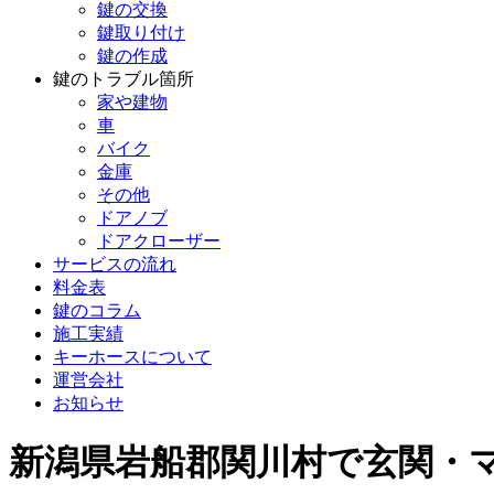
鍵の交換
鍵取り付け
鍵の作成
鍵のトラブル箇所
家や建物
車
バイク
金庫
その他
ドアノブ
ドアクローザー
サービスの流れ
料金表
鍵のコラム
施工実績
キーホースについて
運営会社
お知らせ
新潟県岩船郡関川村で玄関・