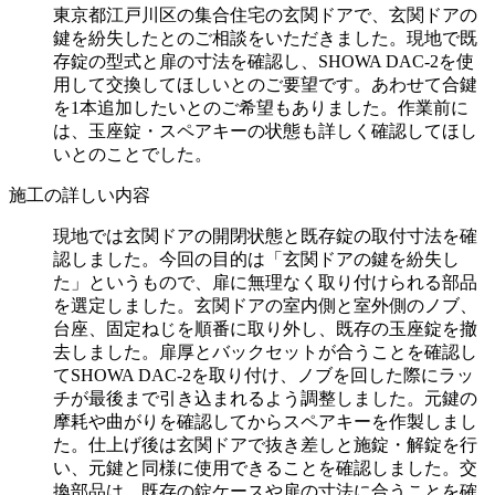
東京都江戸川区の集合住宅の玄関ドアで、玄関ドアの
鍵を紛失したとのご相談をいただきました。現地で既
存錠の型式と扉の寸法を確認し、SHOWA DAC-2を使
用して交換してほしいとのご要望です。あわせて合鍵
を1本追加したいとのご希望もありました。作業前に
は、玉座錠・スペアキーの状態も詳しく確認してほし
いとのことでした。
施工の詳しい内容
現地では玄関ドアの開閉状態と既存錠の取付寸法を確
認しました。今回の目的は「玄関ドアの鍵を紛失し
た」というもので、扉に無理なく取り付けられる部品
を選定しました。玄関ドアの室内側と室外側のノブ、
台座、固定ねじを順番に取り外し、既存の玉座錠を撤
去しました。扉厚とバックセットが合うことを確認し
てSHOWA DAC-2を取り付け、ノブを回した際にラッ
チが最後まで引き込まれるよう調整しました。元鍵の
摩耗や曲がりを確認してからスペアキーを作製しまし
た。仕上げ後は玄関ドアで抜き差しと施錠・解錠を行
い、元鍵と同様に使用できることを確認しました。交
換部品は、既存の錠ケースや扉の寸法に合うことを確