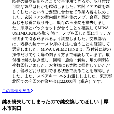
既存の鍵や錠前をどこまで再使用できるか、取り付け
可能な製品は何かを確認しました。玄関ドアの鍵を新
しくしたいというご要望に合わせて作業内容を決めま
した。玄関ドアの室内側と室外側のノブ、台座、固定
ねじを順番に取り外し、既存の玉座錠を撤去しまし
た。扉厚とバックセットが合うことを確認してMIWA
U9HMD1KNBを取り付け、ノブを回した際にラッチが
最後まで引き込まれるよう調整しました。交換部品
は、既存の錠ケースや扉の寸法に合うことを確認して
選定しました。MIWA U9HMD1KNBは、取付後に鍵の
操作だけでなく扉の閉まり方まで確認しています。取
付後は鍵の抜き差し、回転、施錠・解錠、扉の開閉を
複数回行いました。お客様にも実際に操作していただ
き、普段どおり使用できる状態であることを確認しま
した。また、スペアキー1本をお渡ししました。東京都
北区での今回の作業料金は22,000円（税込）です。
この事例を見る
鍵を紛失してしまったので鍵交換してほしい｜厚
木市関口