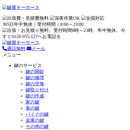
365日年中無休｜受付時間｜8:00～23:00
通話無料
メール
メニュー
鍵のサービス
鍵の開錠
鍵の修理
鍵の交換
鍵取り付け
鍵の作成
家の鍵
車の鍵
バイクの鍵
金庫の鍵
その他の鍵