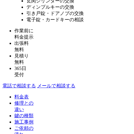
玄関シリンダーの交換
ディンプルキーの交換
引き戸錠・ドアノブの交換
電子錠・カードキーの相談
作業前に
料金提示
出張料
無料
見積り
無料
365日
受付
電話で相談する
メールで相談する
料金表
修理との
違い
鍵の種類
施工事例
ご依頼の