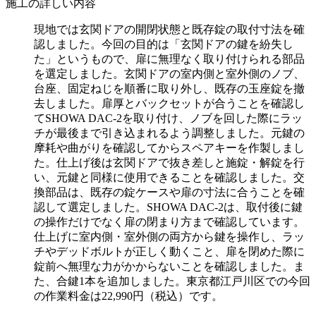
施工の詳しい内容
現地では玄関ドアの開閉状態と既存錠の取付寸法を確
認しました。今回の目的は「玄関ドアの鍵を紛失し
た」というもので、扉に無理なく取り付けられる部品
を選定しました。玄関ドアの室内側と室外側のノブ、
台座、固定ねじを順番に取り外し、既存の玉座錠を撤
去しました。扉厚とバックセットが合うことを確認し
てSHOWA DAC-2を取り付け、ノブを回した際にラッ
チが最後まで引き込まれるよう調整しました。元鍵の
摩耗や曲がりを確認してからスペアキーを作製しまし
た。仕上げ後は玄関ドアで抜き差しと施錠・解錠を行
い、元鍵と同様に使用できることを確認しました。交
換部品は、既存の錠ケースや扉の寸法に合うことを確
認して選定しました。SHOWA DAC-2は、取付後に鍵
の操作だけでなく扉の閉まり方まで確認しています。
仕上げに室内側・室外側の両方から鍵を操作し、ラッ
チやデッドボルトが正しく動くこと、扉を閉めた際に
錠前へ無理な力がかからないことを確認しました。ま
た、合鍵1本を追加しました。東京都江戸川区での今回
の作業料金は22,990円（税込）です。