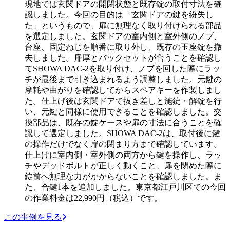
現地では玄関ドアの開閉状態と既存錠の取付寸法を確
認しました。今回の目的は「玄関ドアの鍵を紛失し
た」というもので、扉に無理なく取り付けられる部品
を選定しました。玄関ドアの室内側と室外側のノブ、
台座、固定ねじを順番に取り外し、既存の玉座錠を撤
去しました。扉厚とバックセットが合うことを確認し
てSHOWA DAC-2を取り付け、ノブを回した際にラッ
チが最後まで引き込まれるよう調整しました。元鍵の
摩耗や曲がりを確認してからスペアキーを作製しまし
た。仕上げ後は玄関ドアで抜き差しと施錠・解錠を行
い、元鍵と同様に使用できることを確認しました。交
換部品は、既存の錠ケースや扉の寸法に合うことを確
認して選定しました。SHOWA DAC-2は、取付後に鍵
の操作だけでなく扉の閉まり方まで確認しています。
仕上げに室内側・室外側の両方から鍵を操作し、ラッ
チやデッドボルトが正しく動くこと、扉を閉めた際に
錠前へ無理な力がかからないことを確認しました。ま
た、合鍵1本を追加しました。東京都江戸川区での今回
の作業料金は22,990円（税込）です。
この事例を見る