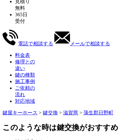
見積り
無料
365日
受付
電話で相談する
メールで相談する
料金表
修理との
違い
鍵の種類
施工事例
ご依頼の
流れ
対応地域
鍵屋キーホース
>
鍵交換
>
滋賀県
>
蒲生郡日野町
このような時は鍵交換がおすすめ