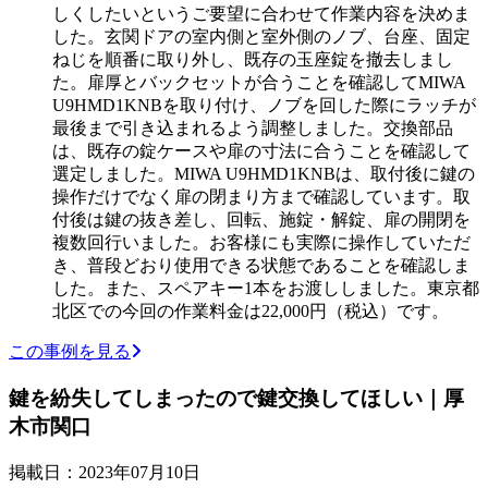
しくしたいというご要望に合わせて作業内容を決めま
した。玄関ドアの室内側と室外側のノブ、台座、固定
ねじを順番に取り外し、既存の玉座錠を撤去しまし
た。扉厚とバックセットが合うことを確認してMIWA
U9HMD1KNBを取り付け、ノブを回した際にラッチが
最後まで引き込まれるよう調整しました。交換部品
は、既存の錠ケースや扉の寸法に合うことを確認して
選定しました。MIWA U9HMD1KNBは、取付後に鍵の
操作だけでなく扉の閉まり方まで確認しています。取
付後は鍵の抜き差し、回転、施錠・解錠、扉の開閉を
複数回行いました。お客様にも実際に操作していただ
き、普段どおり使用できる状態であることを確認しま
した。また、スペアキー1本をお渡ししました。東京都
北区での今回の作業料金は22,000円（税込）です。
この事例を見る
鍵を紛失してしまったので鍵交換してほしい｜厚
木市関口
掲載日：2023年07月10日