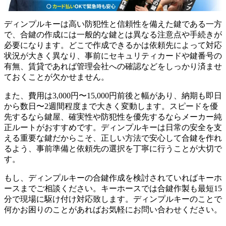
ディンプルキーは高い防犯性と信頼性を備えた鍵である一方
で、合鍵の作成には一般的な鍵とは異なる注意点や手続きが
必要になります。どこで作成できるかは依頼先によって対応
状況が大きく異なり、事前にセキュリティカードや鍵番号の
有無、賃貸であれば管理会社への確認などをしっかり済ませ
ておくことが欠かせません。
また、費用は3,000円〜15,000円前後と幅があり、納期も即日
から数日〜2週間程度まで大きく変動します。スピードを優
先するなら鍵屋、確実性や防犯性を優先するならメーカー純
正ルートがおすすめです。ディンプルキーは日常の安全を支
える重要な鍵だからこそ、正しい方法で安心して合鍵を作れ
るよう、事前準備と依頼先の選択を丁寧に行うことが大切で
す。
もし、ディンプルキーの合鍵作成を検討されていればキーホ
ースまでご相談ください。キーホースでは合鍵作製も最短15
分で現場に駆け付け対応致します。ディンプルキーのことで
何かお困りのことがあればお気軽にお問い合わせください。