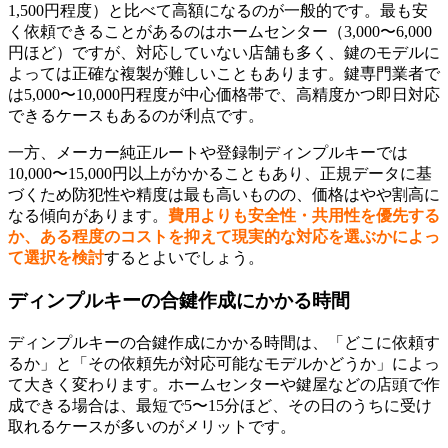
1,500円程度）と比べて高額になるのが一般的です。最も安
く依頼できることがあるのはホームセンター（3,000〜6,000
円ほど）ですが、対応していない店舗も多く、鍵のモデルに
よっては正確な複製が難しいこともあります。鍵専門業者で
は5,000〜10,000円程度が中心価格帯で、高精度かつ即日対応
できるケースもあるのが利点です。
一方、メーカー純正ルートや登録制ディンプルキーでは
10,000〜15,000円以上がかかることもあり、正規データに基
づくため防犯性や精度は最も高いものの、価格はやや割高に
なる傾向があります。
費用よりも安全性・共用性を優先する
か、ある程度のコストを抑えて現実的な対応を選ぶかによっ
て選択を検討
するとよいでしょう。
ディンプルキーの合鍵作成にかかる時間
ディンプルキーの合鍵作成にかかる時間は、「どこに依頼す
るか」と「その依頼先が対応可能なモデルかどうか」によっ
て大きく変わります。ホームセンターや鍵屋などの店頭で作
成できる場合は、最短で5〜15分ほど、その日のうちに受け
取れるケースが多いのがメリットです。