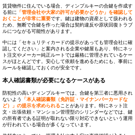
賃貸物件に住んでいる場合、ディンプルキーの合鍵を作成す
る前に
「管理会社や大家の許可が必要かどうか」を確認して
おくことが非常に重要
です。鍵は建物の資産として扱われる
ため、無断で合鍵を作った場合は契約違反や原状回復トラブ
ルにつながる可能性があります。
中には「セキュリティカードの提示があっても管理会社に確
認してください」と案内される企業や鍵屋もあり、特にネッ
ト注文やメーカー純正ルートでは厳格に管理されているケー
スがほとんどです。安心して依頼を進めるためにも、事前に
ルールを確認しておくのが安全です。
本人確認書類が必要になるケースがある
防犯性の高いディンプルキーでは、合鍵を第三者に悪用され
ないよう
「本人確認書類（免許証・マイナンバーカードな
ど）」の提示を求められる
ことがあります。特にネット注
文・出張依頼・マンション管理型のシリンダーなどでは、鍵
の所有者である証明が取れない限り対応できないという運用
が行われている場合が多くなっています。