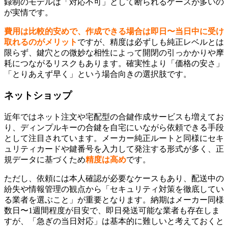
録制のモデルは「対応不可」として断られるケースが多いの
が実情です。
費用は比較的安めで、作成できる場合は即日〜当日中に受け
取れるのがメリット
ですが、精度は必ずしも純正レベルとは
限らず、鍵穴との微妙な相性によって開閉の引っかかりや摩
耗につながるリスクもあります。確実性より「価格の安さ」
「とりあえず早く」という場合向きの選択肢です。
ネットショップ
近年ではネット注文や宅配型の合鍵作成サービスも増えてお
り、ディンプルキーの合鍵を自宅にいながら依頼できる手段
として注目されています。メーカー純正ルートと同様にセキ
ュリティカードや鍵番号を入力して発注する形式が多く、正
規データに基づくため
精度は高め
です。
ただし、依頼には本人確認が必要なケースもあり、配送中の
紛失や情報管理の観点から「セキュリティ対策を徹底してい
る業者を選ぶこと」が重要となります。納期はメーカー同様
数日〜1週間程度が目安で、即日発送可能な業者も存在しま
すが、「急ぎの当日対応」は基本的に難しいと考えておくと