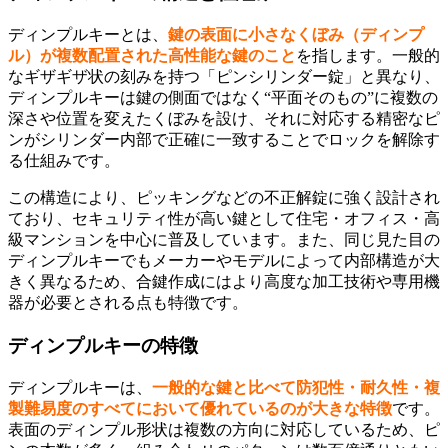
ディンプルキーとは、
鍵の表面に小さなくぼみ（ディンプ
ル）が複数配置された高性能な鍵のこと
を指します。一般的
なギザギザ状の刻みを持つ「ピンシリンダー錠」と異なり、
ディンプルキーは鍵の側面ではなく“平面そのもの”に複数の
深さや位置を変えたくぼみを設け、それに対応する精密なピ
ンがシリンダー内部で正確に一致することでロックを解除す
る仕組みです。
この構造により、ピッキングなどの不正解錠に強く設計され
ており、セキュリティ性が高い鍵として住宅・オフィス・高
級マンションを中心に普及しています。また、同じ見た目の
ディンプルキーでもメーカーやモデルによって内部構造が大
きく異なるため、合鍵作成にはより高度な加工技術や専用機
器が必要とされる点も特徴です。
ディンプルキーの特徴
ディンプルキーは、
一般的な鍵と比べて防犯性・耐久性・複
製難易度のすべてにおいて優れているのが大きな特徴
です。
表面のディンプル形状は複数の方向に対応しているため、ピ