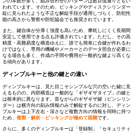
ンの本数が多く、組み合わせのパターンは数百億通りともい
われています。そのため、ピッキングやディスクシリンダー
錠に見られたような不正な解錠手段が通用しづらく、防犯性
能の高さから警察や防犯協会でも推奨されています。
また、鍵自体が分厚く強度も高いため、摩耗しにくく長期間
安定して使用できる点も評価されています。ただし、その高
精度・高難易度な構造ゆえに、誰でも簡単に合鍵が作れるわ
けではなく、専用の機械やメーカーとのデータ照合が必要に
なる場合も多く、作成の手間や費用が一般的な鍵より高くな
る傾向があります。
ディンプルキーと他の鍵との違い
ディンプルキーは、見た目こそシンプルな穴の空いた鍵に見
えるものの、内部構造は一般的な「ギザギザタイプ」の鍵と
は根本的に異なります。昔ながらのギザギザ鍵（ピンシリン
ダー）は横方向の刻み情報のみで解錠するのに対し、ディン
プルキーは上下左右・深さなど複数方向の情報を同時に持つ
ため、
複製・解析・ピッキングが極めて困難
です。
さらに、多くのディンプルキーは「登録制」「セキュリティ