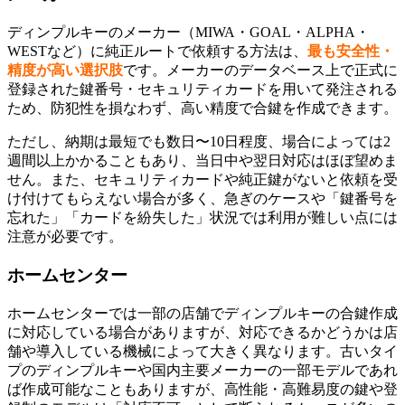
ディンプルキーのメーカー（MIWA・GOAL・ALPHA・
WESTなど）に純正ルートで依頼する方法は、
最も安全性・
精度が高い選択肢
です。メーカーのデータベース上で正式に
登録された鍵番号・セキュリティカードを用いて発注される
ため、防犯性を損なわず、高い精度で合鍵を作成できます。
ただし、納期は最短でも数日〜10日程度、場合によっては2
週間以上かかることもあり、当日中や翌日対応はほぼ望めま
せん。また、セキュリティカードや純正鍵がないと依頼を受
け付けてもらえない場合が多く、急ぎのケースや「鍵番号を
忘れた」「カードを紛失した」状況では利用が難しい点には
注意が必要です。
ホームセンター
ホームセンターでは一部の店舗でディンプルキーの合鍵作成
に対応している場合がありますが、対応できるかどうかは店
舗や導入している機械によって大きく異なります。古いタイ
プのディンプルキーや国内主要メーカーの一部モデルであれ
ば作成可能なこともありますが、高性能・高難易度の鍵や登