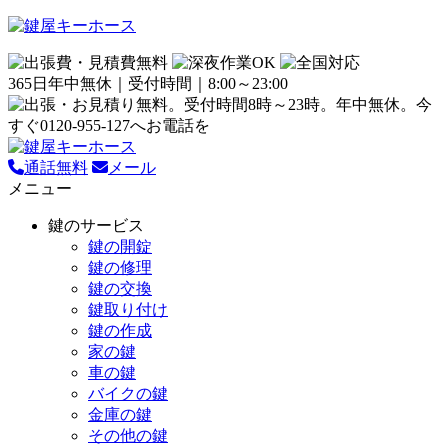
365日年中無休｜受付時間｜8:00～23:00
通話無料
メール
メニュー
鍵のサービス
鍵の開錠
鍵の修理
鍵の交換
鍵取り付け
鍵の作成
家の鍵
車の鍵
バイクの鍵
金庫の鍵
その他の鍵