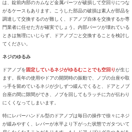
は、錠前内部のカムなど金属パーツが破損して空回りにつな
がるケースもあります。こうした部品の破損は素人が部品を
調達して交換するのが難しく、ドアノブ自体を交換するか専
門業者に任せた方が確実でしょう。内部パーツが壊れている
ときは無理にいじらず、ドアノブごと交換することを検討し
てください。
ネジのゆるみ
ドアノブを
固定しているネジがゆるむことでも空回り
が生じ
ます。長年の使用やドアの開閉時の振動で、ノブの台座や取
っ手を留めているネジが少しずつ緩んでくると、ドアとノブ
台座の間に隙間ができ、ノブを回してもラッチに力が伝わり
にくくなってしまいます。
特にレバーハンドル型のドアノブは毎日の操作で徐々にネジ
が緩みやすく、レバーが水平より下がった状態でガタついて