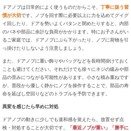
ドアノブは日常的によく使うものだからこそ、
丁寧に扱う習
慣が大切
です。ノブを回す際に必要以上に力を込めてグイグ
イ回したり、ドアを勢いよくバタンと閉めたりすると、内部
のバネや部品に余計な負荷がかかります。特にお子さんがい
るご家庭では、ドアノブにぶら下がったり、ノブに荷物を引
っ掛けたりしないよう注意しましょう。
また、ドアノブに重い飾りやバッグなどを長時間掛けておく
ことも避けてください。それだけでも徐々にネジの緩みや部
品の歪みにつながる可能性があります。小さな積み重ねです
が、普段から優しく静かにノブを操作することで、部品の寿
命を延ばし空回りなどのトラブルを予防できます。
異変を感じたら早めに対処
ドアノブの動きに少しでも違和感を覚えたら、放置せず点
検・対処することが大切です。
「最近ノブが重い」「勝手に