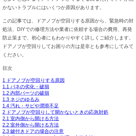
かないトラブルにはいくつか原因があります。
この記事では、ドアノブが空回りする原因から、緊急時の対
処法、DIYでの修理方法や業者に依頼する場合の費用、再発
防止策まで、初心者にもわかりやすく詳しくご紹介します。
ドアノブが空回りしてお困りの方は是非とも参考にしてみて
ください。
目次
1
ドアノブが空回りする原因
1.1
バネの劣化・破損
1.2
内部パーツの破損
1.3
ネジのゆるみ
1.4
汚れ・サビや潤滑不足
2
ドアノブが空回りして開かないときの応急対処
2.1
室内側から開ける方法
2.2
室外側から開ける方法
2.3
鍵付きドアの場合の注意