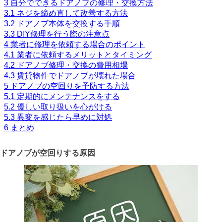
3
自分でできるドアノブの修理・交換方法
3.1
ネジを締め直して改善する方法
3.2
ドアノブ本体を交換する手順
3.3
DIY修理を行う際の注意点
4
業者に修理を依頼する場合のポイント
4.1
業者に依頼するメリットとタイミング
4.2
ドアノブ修理・交換の費用相場
4.3
賃貸物件でドアノブが壊れた場合
5
ドアノブの空回りを予防する方法
5.1
定期的にメンテナンスをする
5.2
優しい取り扱いを心がける
5.3
異変を感じたら早めに対処
6
まとめ
ドアノブが空回りする原因