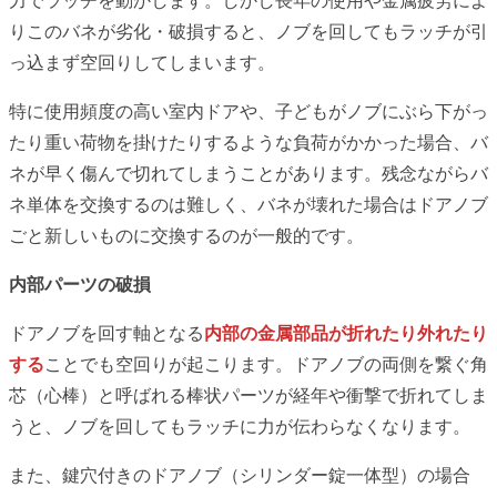
力でラッチを動かします。しかし長年の使用や金属疲労によ
りこのバネが劣化・破損すると、ノブを回してもラッチが引
っ込まず空回りしてしまいます。
特に使用頻度の高い室内ドアや、子どもがノブにぶら下がっ
たり重い荷物を掛けたりするような負荷がかかった場合、バ
ネが早く傷んで切れてしまうことがあります。残念ながらバ
ネ単体を交換するのは難しく、バネが壊れた場合はドアノブ
ごと新しいものに交換するのが一般的です。
内部パーツの破損
ドアノブを回す軸となる
内部の金属部品が折れたり外れたり
する
ことでも空回りが起こります。ドアノブの両側を繋ぐ角
芯（心棒）と呼ばれる棒状パーツが経年や衝撃で折れてしま
うと、ノブを回してもラッチに力が伝わらなくなります。
また、鍵穴付きのドアノブ（シリンダー錠一体型）の場合