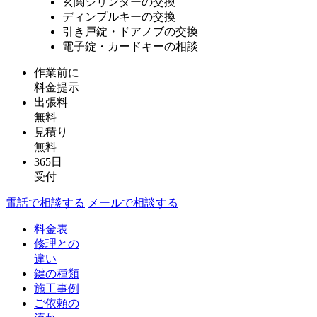
玄関シリンダーの交換
ディンプルキーの交換
引き戸錠・ドアノブの交換
電子錠・カードキーの相談
作業前に
料金提示
出張料
無料
見積り
無料
365日
受付
電話で相談する
メールで相談する
料金表
修理との
違い
鍵の種類
施工事例
ご依頼の