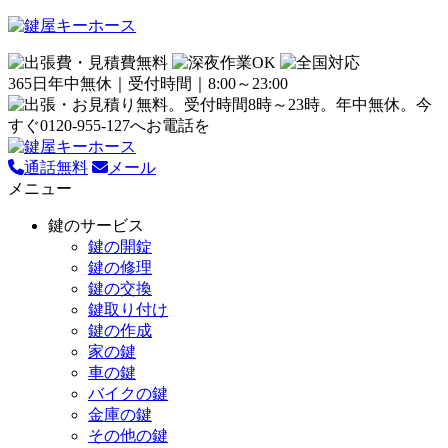
365日年中無休｜受付時間｜8:00～23:00
通話無料
メール
メニュー
鍵のサービス
鍵の開錠
鍵の修理
鍵の交換
鍵取り付け
鍵の作成
家の鍵
車の鍵
バイクの鍵
金庫の鍵
その他の鍵