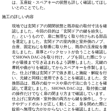
は、玉座錠・スペアキーの状態も詳しく確認してほし
いとのことでした。
施工の詳しい内容
現地では玄関ドアの開閉状態と既存錠の取付寸法を確
認しました。今回の目的は「玄関ドアの鍵を紛失し
た」というもので、扉に無理なく取り付けられる部品
を選定しました。玄関ドアの室内側と室外側のノブ、
台座、固定ねじを順番に取り外し、既存の玉座錠を撤
去しました。扉厚とバックセットが合うことを確認し
てSHOWA DAC-2を取り付け、ノブを回した際にラッ
チが最後まで引き込まれるよう調整しました。元鍵の
摩耗や曲がりを確認してからスペアキーを作製しまし
た。仕上げ後は玄関ドアで抜き差しと施錠・解錠を行
い、元鍵と同様に使用できることを確認しました。交
換部品は、既存の錠ケースや扉の寸法に合うことを確
認して選定しました。SHOWA DAC-2は、取付後に鍵
の操作だけでなく扉の閉まり方まで確認しています。
仕上げに室内側・室外側の両方から鍵を操作し、ラッ
チやデッドボルトが正しく動くこと、扉を閉めた際に
錠前へ無理な力がかからないことを確認しました。ま