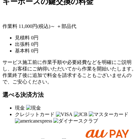
キーホースの
鍵交換の料金
作業料
11,000円
(税込)～
＋部品代
見積料
0
円
出張料
0
円
基本料
0
円
サービス施工前に作業手順や必要経費などを明確にご説明
し、お客様にご納得いただいてから作業を開始いたします。
作業終了後に追加で料金を請求することもございませんの
で、ご安心ください。
選べる決済方法
現金
クレジットカード