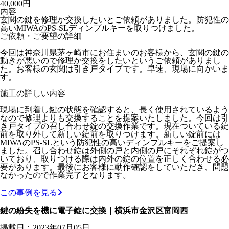
40,000円
内容
玄関の鍵を修理か交換したいとご依頼がありました。防犯性の
高いMIWAのPS-SLディンプルキーを取りつけました。
ご依頼・ご要望の詳細
今回は神奈川県茅ヶ崎市にお住まいのお客様から、玄関の鍵の
動きが悪いので修理か交換をしたいというご依頼がありまし
た。お客様の玄関は引き戸タイプです。早速、現場に向かいま
す。
施工の詳しい内容
現場に到着し鍵の状態を確認すると、長く使用されているよう
なので修理よりも交換することを提案いたしました。今回は引
き戸タイプの召し合わせ錠の交換作業です。現在ついている錠
前を取り外して新しい錠前を取りつけます。新しい錠前には
MIWAのPS-SLという防犯性の高いディンプルキーをご提案し
ました。召し合わせ錠は外側の戸と内側の戸にそれぞれ錠がつ
いており、取りつける際は内外の錠の位置を正しく合わせる必
要があります。最後にお客様に動作確認をしていただき、問題
なかったので作業完了となります。
この事例を見る
鍵の紛失を機に電子錠に交換｜横浜市金沢区富岡西
掲載日：2023年07月05日