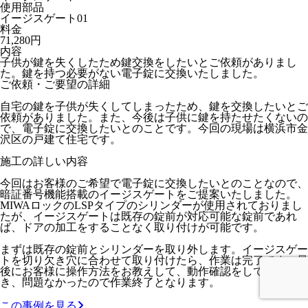
使用部品
イージスゲート01
料金
71,280円
内容
子供が鍵を失くしたため鍵交換をしたいとご依頼がありまし
た。鍵を持つ必要がない電子錠に交換いたしました。
ご依頼・ご要望の詳細
自宅の鍵を子供が失くしてしまったため、鍵を交換したいとご
依頼がありました。また、今後は子供に鍵を持たせたくないの
で、電子錠に交換したいとのことです。今回の現場は横浜市金
沢区の戸建て住宅です。
施工の詳しい内容
今回はお客様のご希望で電子錠に交換したいとのことなので、
暗証番号機能搭載のイージスゲートをご提案いたしました。
MIWAロックのLSPタイプのシリンダーが使用されておりまし
たが、イージスゲートは既存の錠前が対応可能な錠前であれ
ば、ドアの加工をすることなく取り付けが可能です。
まずは既存の錠前とシリンダーを取り外します。イージスゲー
トを切り欠き穴に合わせて取り付けたら、作業は完了です。最
後にお客様に操作方法をお教えして、動作確認をしていただ
き、問題なかったので作業終了となります。
この事例を見る