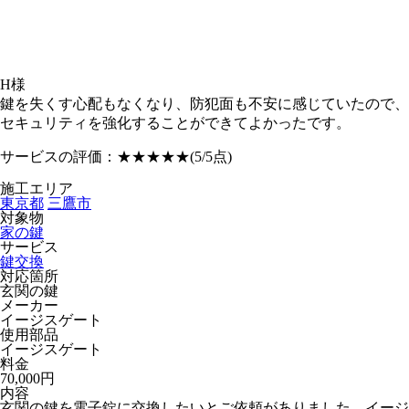
H様
鍵を失くす心配もなくなり、防犯面も不安に感じていたので、
セキュリティを強化することができてよかったです。
サービスの評価：
★★★★★
(5/5点)
施工エリア
東京都
三鷹市
対象物
家の鍵
サービス
鍵交換
対応箇所
玄関の鍵
メーカー
イージスゲート
使用部品
イージスゲート
料金
70,000円
内容
玄関の鍵を電子錠に交換したいとご依頼がありました。イージ