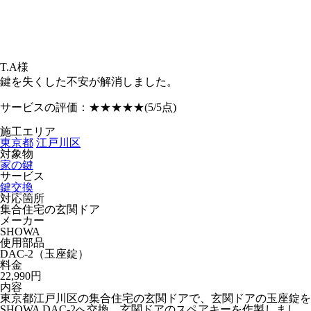
T.A様
鍵を失くした不安が解消しました。
サービスの評価：
★★★★★
(5/5点)
施工エリア
東京都
江戸川区
対象物
家の鍵
サービス
鍵交換
対応箇所
集合住宅の玄関ドア
メーカー
SHOWA
使用部品
DAC-2（玉座錠）
料金
22,990円
内容
東京都江戸川区の集合住宅の玄関ドアで、玄関ドアの玉座錠を
SHOWA DAC-2へ交換、玄関ドアのスペアキーを作製しまし