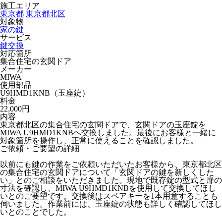
施工エリア
東京都
東京都北区
対象物
家の鍵
サービス
鍵交換
対応箇所
集合住宅の玄関ドア
メーカー
MIWA
使用部品
U9HMD1KNB（玉座錠）
料金
22,000円
内容
東京都北区の集合住宅の玄関ドアで、玄関ドアの玉座錠を
MIWA U9HMD1KNBへ交換しました。最後にお客様と一緒に
対象箇所を操作し、正常に使えることを確認しました。
ご依頼・ご要望の詳細
以前にも鍵の作業をご依頼いただいたお客様から、東京都北区
の集合住宅の玄関ドアについて「玄関ドアの鍵を新しくした
い」とのご相談をいただきました。現地で既存錠の型式と扉の
寸法を確認し、MIWA U9HMD1KNBを使用して交換してほし
いとのご要望です。交換後はスペアキーを1本用意することも
伺いました。作業前には、玉座錠の状態も詳しく確認してほし
いとのことでした。