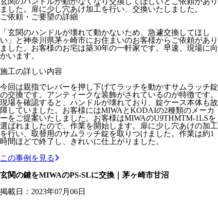
玄関のハンドルが動かなくなり交換してほしいとご依頼があり
ました。扉に少し穴あけ加工を行い、交換いたしました。
ご依頼・ご要望の詳細
「玄関のハンドルが壊れて動かないため、急遽交換してほし
い」と神奈川県茅ヶ崎市にお住まいのお客様からご依頼があり
ました。お客様のお宅は築30年の一軒家です。早速、現場に向
かいます。
施工の詳しい内容
今回は親指でレバーを押し下げてラッチを動かすサムラッチ錠
の交換です。アンティークな装飾がされているのが特徴です。
現場を確認すると、ハンドルが壊れており、錠ケース本体も故
障していました。お客様にはMIWAとKODAIの2種類のメーカ
ーをご提案いたしました。お客様はMIWAのU9THMTM-1LSを
選ばれましたので、作業を開始します。扉に少し穴あけの加工
を行い、取替用のサムラッチ錠を取りつけました。作業は約1
時間ほどで終了し、きれいに仕上がりました。
この事例を見る
玄関の鍵をMIWAのPS-SLに交換｜茅ヶ崎市甘沼
掲載日：2023年07月06日