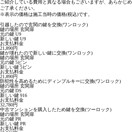
ご紹介している費用と異なる場合もございます
が、あらかじめ
ご了承ください。
※表示の価格は施工当時の価格(税込)です。
引越したので玄関の鍵を交換
(ワンロック)
鍵の場所
玄関扉
元の鍵
U9
新しい鍵
U9
お支払料金
21,890円
鍵が壊れたので新しい鍵に交換
(ワンロック)
鍵の場所
玄関扉
元の鍵
5ピン
新しい鍵
5ピン
お支払料金
21,890円
防犯性を高めるためにディンプルキーに交換
(ワンロック)
鍵の場所
玄関扉
元の鍵
DS
新しい鍵
916
お支払料金
32,780円
中古マンションを購入したため鍵を交換
(ツーロック)
鍵の場所
玄関扉
元の鍵
PR
新しい鍵
PR
お支払料金