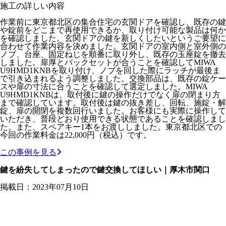
施工の詳しい内容
作業前に東京都北区の集合住宅の玄関ドアを確認し、既存の鍵
や錠前をどこまで再使用できるか、取り付け可能な製品は何か
を確認しました。玄関ドアの鍵を新しくしたいというご要望に
合わせて作業内容を決めました。玄関ドアの室内側と室外側の
ノブ、台座、固定ねじを順番に取り外し、既存の玉座錠を撤去
しました。扉厚とバックセットが合うことを確認してMIWA
U9HMD1KNBを取り付け、ノブを回した際にラッチが最後ま
で引き込まれるよう調整しました。交換部品は、既存の錠ケー
スや扉の寸法に合うことを確認して選定しました。MIWA
U9HMD1KNBは、取付後に鍵の操作だけでなく扉の閉まり方
まで確認しています。取付後は鍵の抜き差し、回転、施錠・解
錠、扉の開閉を複数回行いました。お客様にも実際に操作して
いただき、普段どおり使用できる状態であることを確認しまし
た。また、スペアキー1本をお渡ししました。東京都北区での
今回の作業料金は22,000円（税込）です。
この事例を見る
鍵を紛失してしまったので鍵交換してほしい｜厚木市関口
掲載日：2023年07月10日