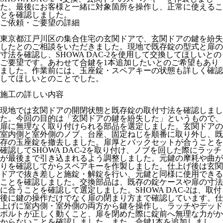
た。最後にお客様と一緒に対象箇所を操作し、正常に使えるこ
とを確認しました。
ご依頼・ご要望の詳細
東京都江戸川区の集合住宅の玄関ドアで、玄関ドアの鍵を紛失
したとのご相談をいただきました。現地で既存錠の型式と扉の
寸法を確認し、SHOWA DAC-2を使用して交換してほしいとの
ご要望です。あわせて合鍵を1本追加したいとのご希望もあり
ました。作業前には、玉座錠・スペアキーの状態も詳しく確認
してほしいとのことでした。
施工の詳しい内容
現地では玄関ドアの開閉状態と既存錠の取付寸法を確認しまし
た。今回の目的は「玄関ドアの鍵を紛失した」というもので、
扉に無理なく取り付けられる部品を選定しました。玄関ドアの
室内側と室外側のノブ、台座、固定ねじを順番に取り外し、既
存の玉座錠を撤去しました。扉厚とバックセットが合うことを
確認してSHOWA DAC-2を取り付け、ノブを回した際にラッチ
が最後まで引き込まれるよう調整しました。元鍵の摩耗や曲が
りを確認してからスペアキーを作製しました。仕上げ後は玄関
ドアで抜き差しと施錠・解錠を行い、元鍵と同様に使用できる
ことを確認しました。交換部品は、既存の錠ケースや扉の寸法
に合うことを確認して選定しました。SHOWA DAC-2は、取付
後に鍵の操作だけでなく扉の閉まり方まで確認しています。仕
上げに室内側・室外側の両方から鍵を操作し、ラッチやデッド
ボルトが正しく動くこと、扉を閉めた際に錠前へ無理な力がか
からないことを確認しました。また、合鍵1本を追加しまし