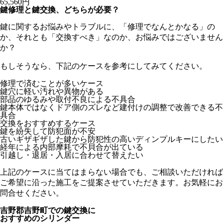
65,560円
鍵修理と鍵交換、どちらが必要？
鍵に関するお悩みやトラブルに、「修理でなんとかなる」の
か、それとも「交換すべき」なのか、お悩みではございません
か？
もしそうなら、下記のケースを参考にしてみてください。
修理で済むことが多いケース
鍵穴に軽い汚れや異物がある
部品のゆるみや取付不良による不具合
鍵本体ではなくドア側のズレなど建付けの調整で改善できる不
具合
交換をおすすめするケース
鍵を紛失して防犯面が不安
古いギザギザした鍵から防犯性の高いディンプルキーにしたい
経年による内部摩耗で不貝合が出ている
引越し・退居・入居に合わせて替えたい
上記のケースに当てはまらない場合でも、ご相談いただければ
ご希望に沿った施工をご提案させていただきます。お気軽にお
問合せください。
吉野郡吉野町での
鍵交換に
おすすめのシリンダー