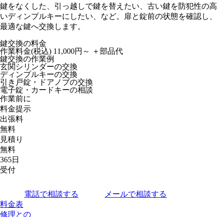
鍵をなくした、引っ越しで鍵を替えたい、古い鍵を防犯性の高
いディンプルキーにしたい、など。扉と錠前の状態を確認し、
最適な鍵へ交換します。
鍵交換の料金
作業料金(税込)
11,000円～
＋部品代
鍵交換の作業例
玄関シリンダーの交換
ディンプルキーの交換
引き戸錠・ドアノブの交換
電子錠・カードキーの相談
作業前に
料金提示
出張料
無料
見積り
無料
365日
受付
電話で相談する
メールで相談する
料金表
修理との