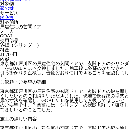
対象物
家の鍵
サービス
鍵交換
対応箇所
戸建住宅の玄関ドア
メーカー
GOAL
使用部品
V-18（シリンダー）
料金
31,780円
内容
東京都江戸川区の戸建住宅の玄関ドアで、玄関ドアのシリンダ
ーをGOAL V-18へ交換しました。施工後に各部のがたつきや
引っ掛かりを点検し、普段どおり使用できることを確認しまし
た。
ご依頼・ご要望の詳細
東京都江戸川区の戸建住宅の玄関ドアで、玄関ドアの鍵を新し
くしたいとのご相談をいただきました。現地で既存錠の型式と
扉の寸法を確認し、GOAL V-18を使用して交換してほしいと
のご要望です。作業前には、シリンダーの状態も詳しく確認し
てほしいとのことでした。
施工の詳しい内容
東京都江戸川区の戸建住宅の玄関ドアで、玄関ドアの鍵を新し