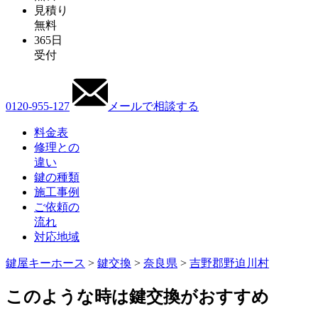
見積り
無料
365日
受付
0120-955-127
メールで相談する
料金表
修理との
違い
鍵の種類
施工事例
ご依頼の
流れ
対応地域
鍵屋キーホース
>
鍵交換
>
奈良県
>
吉野郡野迫川村
このような時は鍵交換がおすすめ