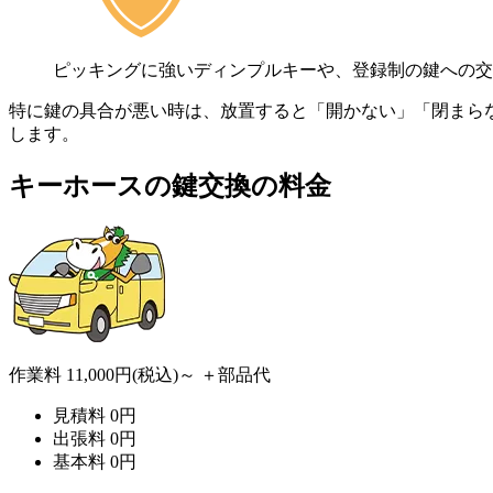
ピッキングに強いディンプルキーや、登録制の鍵への交
特に鍵の具合が悪い時は、放置すると「開かない」「閉まら
します。
キーホースの
鍵交換の料金
作業料
11,000円
(税込)～
＋部品代
見積料
0
円
出張料
0
円
基本料
0
円