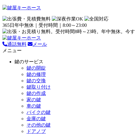
365日年中無休｜受付時間｜8:00～23:00
通話無料
メール
メニュー
鍵のサービス
鍵の開錠
鍵の修理
鍵の交換
鍵取り付け
鍵の作成
家の鍵
車の鍵
バイクの鍵
金庫の鍵
その他の鍵
ドアノブ