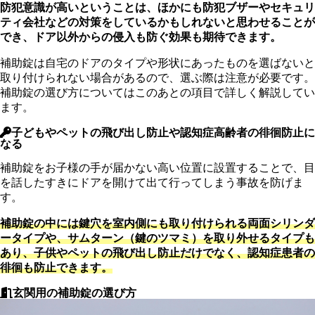
防犯意識が高いということは、ほかにも防犯ブザーやセキュリ
ティ会社などの対策をしているかもしれないと思わせることが
でき、ドア以外からの侵入も防ぐ効果も期待できます。
補助錠は自宅のドアのタイプや形状にあったものを選ばないと
取り付けられない場合があるので、選ぶ際は注意が必要です。
補助錠の選び方についてはこのあとの項目で詳しく解説してい
ます。
子どもやペットの飛び出し防止や認知症高齢者の徘徊防止に
なる
補助錠をお子様の手が届かない高い位置に設置することで、目
を話したすきにドアを開けて出て行ってしまう事故を防げま
す。
補助錠の中には鍵穴を室内側にも取り付けられる両面シリンダ
ータイプや、サムターン（鍵のツマミ）を取り外せるタイプも
あり、子供やペットの飛び出し防止だけでなく、認知症患者の
徘徊も防止できます。
玄関用の補助錠の選び方