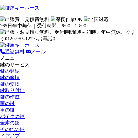
365日年中無休｜受付時間｜8:00～23:00
通話無料
メール
メニュー
鍵のサービス
鍵の開錠
鍵の修理
鍵の交換
鍵取り付け
鍵の作成
家の鍵
車の鍵
バイクの鍵
金庫の鍵
その他の鍵
ドアノブ