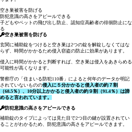
空き巣被害を防げる
防犯意識の高さをアピールできる
子どもやペットの飛び出し防止、認知症高齢者の徘徊防止にな
る
空き巣被害を防げる
玄関に補助錠をつけると空き巣は2つの錠を解錠しなくてはな
らず、時間がかかるため侵入窃盗の防止に効果があります。
侵入に時間がかかると判断すれば、空き巣は侵入をあきらめる
可能性が高くなります。
警察庁の「住まいる防犯110番」によると何年のデータか明記
されていないものの
侵入に５分かかると侵入者の約７割
（68.5％）、10分以上かかると侵入者の約９割（91.4％）は諦
めると言われています。
防犯意識の高さをアピールできる
補助錠のタイプによっては見た目で2つ目の鍵が設置されてい
ることがわかるため、防犯意識の高さをアピールできます。