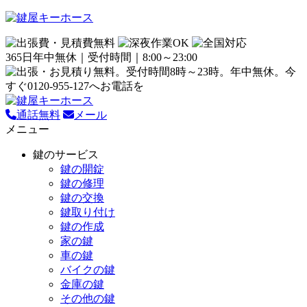
365日年中無休｜受付時間｜8:00～23:00
通話無料
メール
メニュー
鍵のサービス
鍵の開錠
鍵の修理
鍵の交換
鍵取り付け
鍵の作成
家の鍵
車の鍵
バイクの鍵
金庫の鍵
その他の鍵