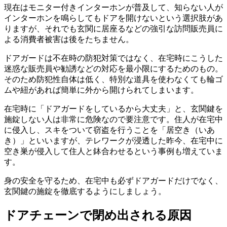
現在はモニター付きインターホンが普及して、知らない人が
インターホンを鳴らしてもドアを開けないという選択肢があ
りますが、それでも玄関に居座るなどの強引な訪問販売員に
よる消費者被害は後をたちません。
ドアガードは不在時の防犯対策ではなく、在宅時にこうした
迷惑な販売員や勧誘などの対応を最小限にするためのもの。
そのため防犯性自体は低く、特別な道具を使わなくても輪ゴ
ムや紐があれば簡単に外から開けられてしまいます。
在宅時に「ドアガードをしているから大丈夫」と、玄関鍵を
施錠しない人は非常に危険なので要注意です。住人が在宅中
に侵入し、スキをついて窃盗を行うことを「居空き（いあ
き）」といいますが、テレワークが浸透した昨今、在宅中に
空き巣が侵入して住人と鉢合わせるという事例も増えていま
す。
身の安全を守るため、在宅中も必ずドアガードだけでなく、
玄関鍵の施錠を徹底するようにしましょう。
ドアチェーンで閉め出される原因