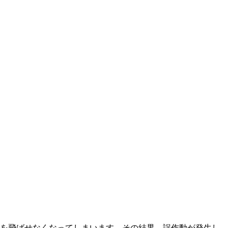
を飛ばせなくなってしまいます。その結果、
誤作動が発生
し