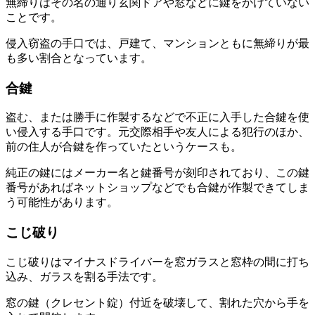
無締りはその名の通り玄関ドアや窓などに鍵をかけていない
ことです。
侵入窃盗の手口では、戸建て、マンションともに無締りが最
も多い割合となっています。
合鍵
盗む、または勝手に作製するなどで不正に入手した合鍵を使
い侵入する手口です。元交際相手や友人による犯行のほか、
前の住人が合鍵を作っていたというケースも。
純正の鍵にはメーカー名と鍵番号が刻印されており、この鍵
番号があればネットショップなどでも合鍵が作製できてしま
う可能性があります。
こじ破り
こじ破りはマイナスドライバーを窓ガラスと窓枠の間に打ち
込み、ガラスを割る手法です。
窓の鍵（クレセント錠）付近を破壊して、割れた穴から手を