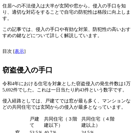
住居への不法侵入は大半が玄関や窓から。侵入の手口を知
り、適切な対応をすることで自宅の防犯性は格段に向上しま
す。
この記事では、侵入の手口や有効な対策、防犯性の高いおす
すめの鍵などについて詳しく解説しています。
目次
[
表示
]
窃盗侵入の手口
令和4年における住宅を対象とした窃盗侵入の発生件数は1万
5,692件でした。これは一日当たり約43件という数字です。
侵入経路としては、戸建てでは窓が最も多く、マンションな
どの共同住宅では玄関からの侵入が最多となっています。
戸建
共同住宅（３階
共同住宅（４階
て
建以下）
建以上）
窓
53.5％
40.7％
24.5％