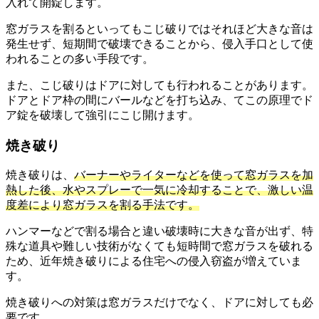
入れて開錠します。
窓ガラスを割るといってもこじ破りではそれほど大きな音は
発生せず、短期間で破壊できることから、侵入手口として使
われることの多い手段です。
また、こじ破りはドアに対しても行われることがあります。
ドアとドア枠の間にバールなどを打ち込み、てこの原理でド
ア錠を破壊して強引にこじ開けます。
焼き破り
焼き破りは、
バーナーやライターなどを使って窓ガラスを加
熱した後、水やスプレーで一気に冷却することで、激しい温
度差により窓ガラスを割る手法です。
ハンマーなどで割る場合と違い破壊時に大きな音が出ず、特
殊な道具や難しい技術がなくても短時間で窓ガラスを破れる
ため、近年焼き破りによる住宅への侵入窃盗が増えていま
す。
焼き破りへの対策は窓ガラスだけでなく、ドアに対しても必
要です。