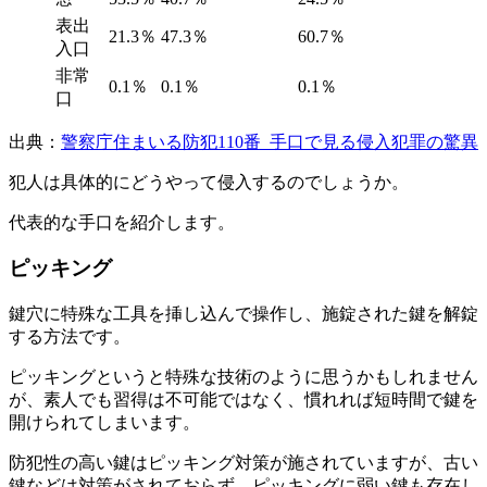
表出
21.3％
47.3％
60.7％
入口
非常
0.1％
0.1％
0.1％
口
出典：
警察庁住まいる防犯110番_手口で見る侵入犯罪の驚異
犯人は具体的にどうやって侵入するのでしょうか。
代表的な手口を紹介します。
ピッキング
鍵穴に特殊な工具を挿し込んで操作し、施錠された鍵を解錠
する方法です。
ピッキングというと特殊な技術のように思うかもしれません
が、素人でも習得は不可能ではなく、慣れれば短時間で鍵を
開けられてしまいます。
防犯性の高い鍵はピッキング対策が施されていますが、古い
鍵などは対策がされておらず、ピッキングに弱い鍵も存在し