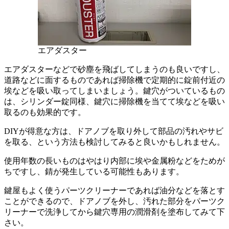
エアダスター
エアダスターなどで砂塵を飛ばしてしまうのも良いですし、
道路などに面するものであれば掃除機で定期的に錠前付近の
埃などを吸い取ってしまいましょう。鍵穴がついているもの
は、シリンダー錠同様、鍵穴に掃除機を当てて埃などを吸い
取るのも効果的です。
DIYが得意な方は、ドアノブを取り外して部品の汚れやサビ
を取る、という方法も検討してみると良いかもしれません。
使用年数の長いものはやはり内部に埃や金属粉などをためが
ちですし、錆が発生している可能性もあります。
鍵屋もよく使うパーツクリーナーであれば油分などを落とす
ことができるので、ドアノブを外し、汚れた部分をパーツク
リーナーで洗浄してから鍵穴専用の潤滑剤を塗布してみて下
さい。