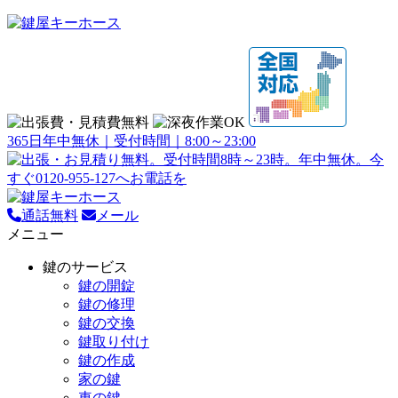
365日年中無休｜受付時間｜8:00～23:00
通話無料
メール
メニュー
鍵のサービス
鍵の開錠
鍵の修理
鍵の交換
鍵取り付け
鍵の作成
家の鍵
車の鍵