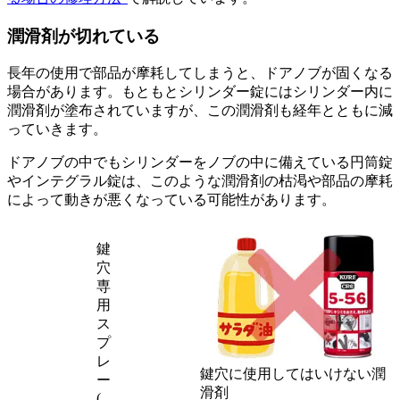
潤滑剤が切れている
長年の使用で部品が摩耗してしまうと、ドアノブが固くなる
場合があります。もともとシリンダー錠にはシリンダー内に
潤滑剤が塗布されていますが、この潤滑剤も経年とともに減
っていきます。
ドアノブの中でもシリンダーをノブの中に備えている円筒錠
やインテグラル錠は、このような潤滑剤の枯渇や部品の摩耗
によって動きが悪くなっている可能性があります。
鍵
穴
専
用
ス
プ
レ
鍵穴に使用してはいけない潤
ー
滑剤
(